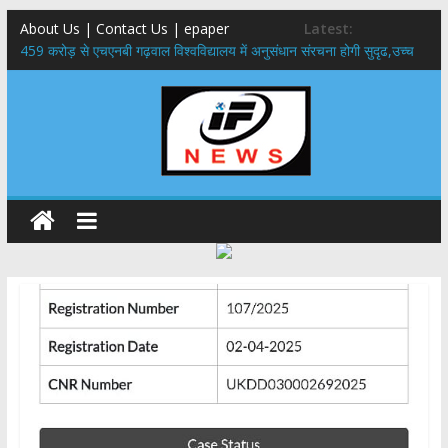
About Us | Contact Us | epaper
Latest:
459 करोड़ से एचएनबी गढ़वाल विश्वविद्यालय में अनुसंधान संरचना होगी सुदृढ,उच्च
शिक्षा मंत्री धन सिंह रावत ने नवनियुक्त केन्द्रीय शिक्षा मंत्री से की मुलाकात
राष्ट्रीय हथकरघा दिवस पर मुख्यमंत्री धामी ने उत्कृष्ट बुनकरों और हस्तशिल्प
कारीगरों को किया सम्मानित
​धामी कैबिनेट का बड़ा फैसला: पशुपालकों को 60% तक सब्सिडी, गंगा एक्सप्रेसवे का
हरिद्वार तक होगा विस्तार
​हरिद्वार से वीरभद्र (ऋषिकेश) तक निकली BJYM की भव्य कांवड़ यात्रा; तेजस्वी
सूर्या ने की देश व प्रदेशवासियों के कल्याण की कामना
24×7 अलर्ट मोड में रहें अधिकारी-मुख्य सचिव मानसून-एसईओसी से मुख्य सचिव ने
की विस्तृत समीक्षा कहा-बंद सड़कों को शीघ्र खोला जाए, लोगों को न हो दिक्कत