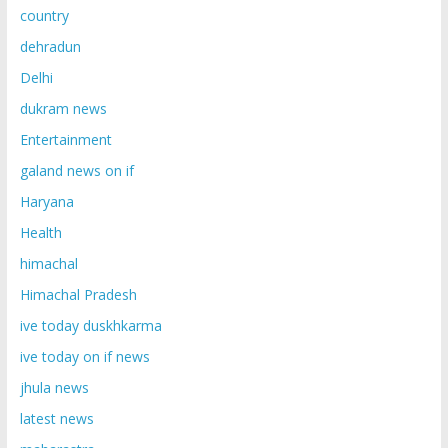
country
dehradun
Delhi
dukram news
Entertainment
galand news on if
Haryana
Health
himachal
Himachal Pradesh
ive today duskhkarma
ive today on if news
jhula news
latest news