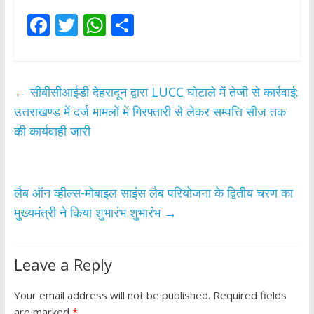
F
T
W
S
ac
w
h
h
e
itt
at
ar
b
er
s
e
←
सीबीसीआईडी देहरादून द्वारा LUCC घोटाले में तेजी से कार्रवाई:
o
A
उत्तराखण्ड में दर्ज मामलों में गिरफ्तारी से लेकर सम्पत्ति सीज तक
o
p
की कार्यवाही जारी
k
p
लैब ऑन व्हील्स-मोबाइल साइंस लैब परियोजना के द्वितीय चरण का
मुख्यमंत्री ने किया शुभारंभ शुभारंभ
→
Leave a Reply
Your email address will not be published.
Required fields
are marked
*