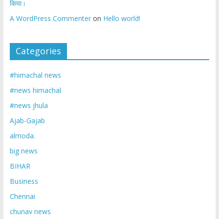
किया।
A WordPress Commenter
on
Hello world!
Categories
#himachal news
#news himachal
#news jhula
Ajab-Gajab
almoda.
big news
BIHAR
Business
Chennai
chunav news