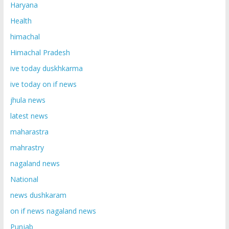
Haryana
Health
himachal
Himachal Pradesh
ive today duskhkarma
ive today on if news
jhula news
latest news
maharastra
mahrastry
nagaland news
National
news dushkaram
on if news nagaland news
Punjab