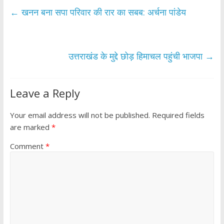
b
er
s
e
←
खनन बना सपा परिवार की रार का सबब: अर्चना पांडेय
o
A
o
p
k
p
उत्तराखंड के मुद्दे छोड़ हिमाचल पहुंची भाजपा
→
Leave a Reply
Your email address will not be published.
Required fields
are marked
*
Comment
*