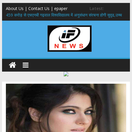
About Us | Contact Us | epaper
Latest:
459 करोड़ से एचएनबी गढ़वाल विश्वविद्यालय में अनुसंधान संरचना होगी सुदृढ,उच्च
शिक्षा मंत्री धन सिंह रावत ने नवनियुक्त केन्द्रीय शिक्षा मंत्री से की मुलाकात
राष्ट्रीय हथकरघा दिवस पर मुख्यमंत्री धामी ने उत्कृष्ट बुनकरों और हस्तशिल्प
कारीगरों को किया सम्मानित
​धामी कैबिनेट का बड़ा फैसला: पशुपालकों को 60% तक सब्सिडी, गंगा एक्सप्रेसवे का
हरिद्वार तक होगा विस्तार
​हरिद्वार से वीरभद्र (ऋषिकेश) तक निकली BJYM की भव्य कांवड़ यात्रा; तेजस्वी
सूर्या ने की देश व प्रदेशवासियों के कल्याण की कामना
24×7 अलर्ट मोड में रहें अधिकारी-मुख्य सचिव मानसून-एसईओसी से मुख्य सचिव ने
की विस्तृत समीक्षा कहा-बंद सड़कों को शीघ्र खोला जाए, लोगों को न हो दिक्कत