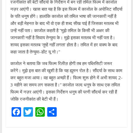
रजनीकांत की बेटी सौंदर्या के निर्देशन में बन रही तमिल फिल्म में काजोल
नज़र आएंगी। खास बात यह है कि इस फिल्म में काजोल के अपोजिट सौंदर्या
के पति धनुष होंगे। हालांकि काजोल को तमिल भाषा की जानकारी नहीं है
और बड़ी मेहनत के बाद भी वो एक ही शब्द सीख पाई हैं जिसका मतलब भी
उन्हें नहीं पता। काजोल कहती है ”मुझे तमिल के किसी भी अक्षर की
जानकारी नहीं है सिवाय तेन्युमा के। मुझे इसका मतलब भी नहीं पता है।
शायद इसका मतलब ‘तुम्हें नहीं लगता’ होता है। तमिल में हर वाक्य के बाद
कहा जाता है तेन्युमा-डोंट यू नो।”
काजोल ने बताया कि जब फिल्म रिलीज़ होगी तब हम पब्लिसिटी जरूर
करेंगे। मुझे इस बात की खुशी है कि यह ह्युमन रोल है। सौंदर्या के साथ काम
कर बहुत मजा आया। वह बहुत अच्छी हैं। फिल्म शुरू होने में अभी शायद 2-
3 महीने का समय लग सकता है।” काजोल जल्द धनुष के साथ एक तमिल
फिल्म में नज़र आएंगी। इसका निर्देशन धनुष की पत्नी सौंदर्या कर रही हैं
जोकि रजनीकांत की बेटी भी हैं।
F
T
W
S
ac
w
h
h
e
itt
at
ar