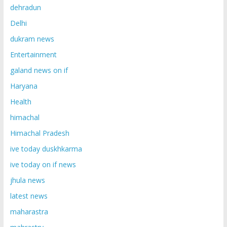
dehradun
Delhi
dukram news
Entertainment
galand news on if
Haryana
Health
himachal
Himachal Pradesh
ive today duskhkarma
ive today on if news
jhula news
latest news
maharastra