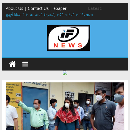
About Us | Contact Us | epaper
Latest:
बुजुर्ग-दिव्यांगों के घर जाएंगे बीएलओ, करेंगे नोटिसों का निस्तारण
24×7 अलर्ट मोड में रहें अधिकारी-मुख्य सचिव मानसून-एसईओसी से मुख्य सचिव ने
की विस्तृत समीक्षा कहा-बंद सड़कों को शीघ्र खोला जाए, लोगों को न हो दिक्कत
459 करोड़ से एचएनबी गढ़वाल विश्वविद्यालय में अनुसंधान संरचना होगी सुदृढ,उच्च
शिक्षा मंत्री धन सिंह रावत ने नवनियुक्त केन्द्रीय शिक्षा मंत्री से की मुलाकात
मुख्यमंत्री से महानिदेशक एनसीसी ने की शिष्टाचार भेंट,उत्तराखण्ड में एनसीसी के
विस्तार एवं आधुनिक आधारभूत संरचना के विकास पर हुई महत्वपूर्ण चर्चा
एमडीडीए बोर्ड बैठक, देहरादून और मसूरी के विकास के लिए 25 बड़े प्रस्तावों को मिली
हरी झंडी