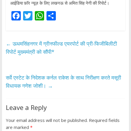
आईडिया फ़ॉर न्यूज़ के लिए लखनऊ से अमित सिंह नेगी की रिपोर्ट।
F
T
W
S
ac
w
h
h
e
itt
at
ar
b
er
s
e
←
ऊधमसिंहनगर में ग्रीनफील्ड एयरपोर्ट की प्री-फिजीबिलीटी
o
A
रिपोर्ट मुख्यमंत्री को सौंपी*
o
p
k
p
सर्वे एस्टेट के निदेशक कर्नल राकेश के साथ निरीक्षण करते मसूरी
विधायक गणेश जोशी।
→
Leave a Reply
Your email address will not be published.
Required fields
are marked
*