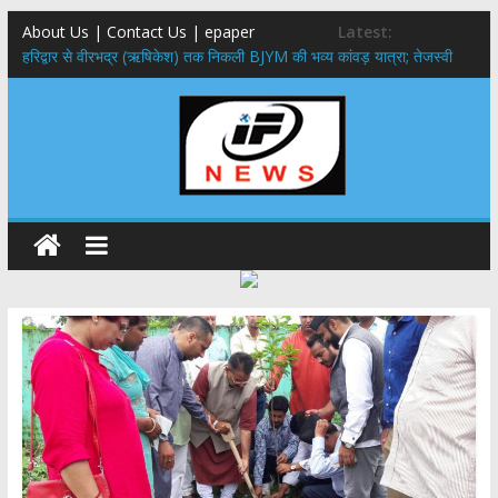
About Us | Contact Us | epaper
Latest:
​हरिद्वार से वीरभद्र (ऋषिकेश) तक निकली BJYM की भव्य कांवड़ यात्रा; तेजस्वी
सूर्या ने की देश व प्रदेशवासियों के कल्याण की कामना
नंदा की चौकी पुल हादसा: PWD के EE, AE और JE निलंबित, सीएम धामी के निर्देश
पर सख्त कार्रवाई
मुख्यमंत्री ने 9 लाख 87 हजार17 पेंशन लाभार्थियों को कुल 146 करोड़ 32 लाख
की पेंशन राशि का किया भुगतान
राष्ट्रीय हथकरघा दिवस पर मुख्यमंत्री धामी ने उत्कृष्ट बुनकरों और हस्तशिल्प
कारीगरों को किया सम्मानित
​धामी कैबिनेट का बड़ा फैसला: पशुपालकों को 60% तक सब्सिडी, गंगा एक्सप्रेसवे का
हरिद्वार तक होगा विस्तार