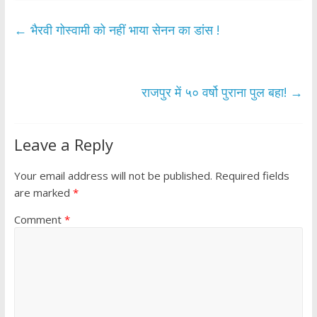
e
itt
at
ar
b
er
s
e
←
भैरवी गोस्वामी को नहीं भाया सेनन का डांस !
o
A
o
p
k
p
राजपुर में ५० वर्षो पुराना पुल बहा!
→
Leave a Reply
Your email address will not be published.
Required fields
are marked
*
Comment
*