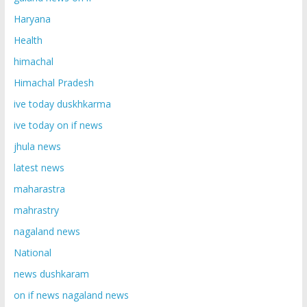
Haryana
Health
himachal
Himachal Pradesh
ive today duskhkarma
ive today on if news
jhula news
latest news
maharastra
mahrastry
nagaland news
National
news dushkaram
on if news nagaland news