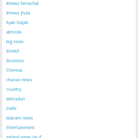
#news himachal
#news jhula
Ajab-Gajab
almoda.
big news
BIHAR
Business
Chennai
chunav news
country
dehradun
Delhi
dukram news
Entertainment
galand news on if