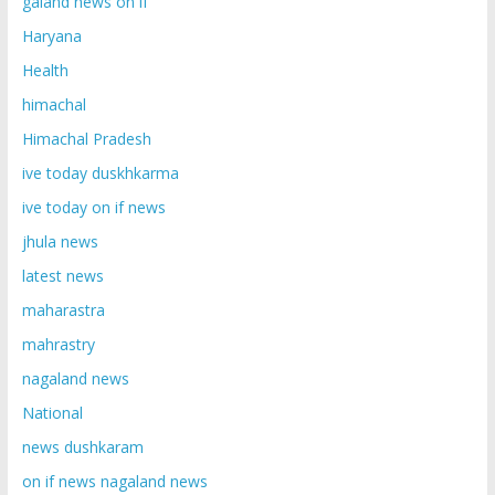
galand news on if
Haryana
Health
himachal
Himachal Pradesh
ive today duskhkarma
ive today on if news
jhula news
latest news
maharastra
mahrastry
nagaland news
National
news dushkaram
on if news nagaland news