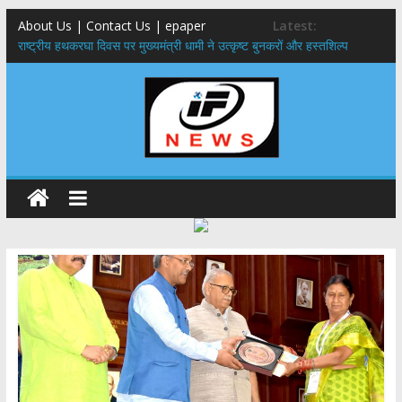
About Us | Contact Us | epaper
Latest:
राष्ट्रीय हथकरघा दिवस पर मुख्यमंत्री धामी ने उत्कृष्ट बुनकरों और हस्तशिल्प
कारीगरों को किया सम्मानित
मुख्यमंत्री ने उत्तराखण्ड क्षत्रिय कल्याण समिति की वेबसाइट एवं क्षत्रिय जागरण
स्मारिका का किया विमोचन
मुख्यमंत्री ने हर घर तिरंगा यात्रा कार्यक्रम में किया प्रतिभाग,मुख्यमंत्री ने
प्रदेशवासियों से स्वतंत्रता दिवस पर अपने घरों में तिरंगा फहराने का किया आवाह्न
नंदा की चौकी पुल हादसा: PWD के EE, AE और JE निलंबित, सीएम धामी के निर्देश
पर सख्त कार्रवाई
मुख्यमंत्री ने 9 लाख 87 हजार17 पेंशन लाभार्थियों को कुल 146 करोड़ 32 लाख
की पेंशन राशि का किया भुगतान