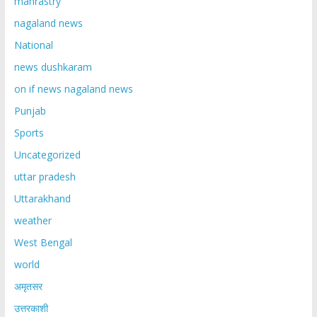
mahrastry
nagaland news
National
news dushkaram
on if news nagaland news
Punjab
Sports
Uncategorized
uttar pradesh
Uttarakhand
weather
West Bengal
world
अमृतसर
उत्तरकाशी