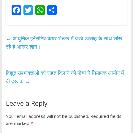
F
T
W
S
ac
w
h
h
e
itt
at
ar
b
er
s
e
←
आधुनिक इनेसेटिव केयर शेल्टर में बच्चे उत्साह के साथ सीख
o
A
रहे हैं आखर ज्ञान।
o
p
k
p
विद्युत उपभोक्ताओं को राहत दिलाने को मोर्चा ने नियामक आयोग में
दी दस्तक
→
Leave a Reply
Your email address will not be published.
Required fields
are marked
*