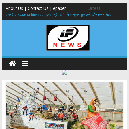
About Us | Contact Us | epaper
Latest:
राष्ट्रीय हथकरघा दिवस पर मुख्यमंत्री धामी ने उत्कृष्ट बुनकरों और हस्तशिल्प
कारीगरों को किया सम्मानित
मुख्यमंत्री ने उत्तराखण्ड क्षत्रिय कल्याण समिति की वेबसाइट एवं क्षत्रिय जागरण
स्मारिका का किया विमोचन
मुख्यमंत्री ने हर घर तिरंगा यात्रा कार्यक्रम में किया प्रतिभाग,मुख्यमंत्री ने
प्रदेशवासियों से स्वतंत्रता दिवस पर अपने घरों में तिरंगा फहराने का किया आवाह्न
नंदा की चौकी पुल हादसा: PWD के EE, AE और JE निलंबित, सीएम धामी के निर्देश
पर सख्त कार्रवाई
मुख्यमंत्री ने 9 लाख 87 हजार17 पेंशन लाभार्थियों को कुल 146 करोड़ 32 लाख
की पेंशन राशि का किया भुगतान