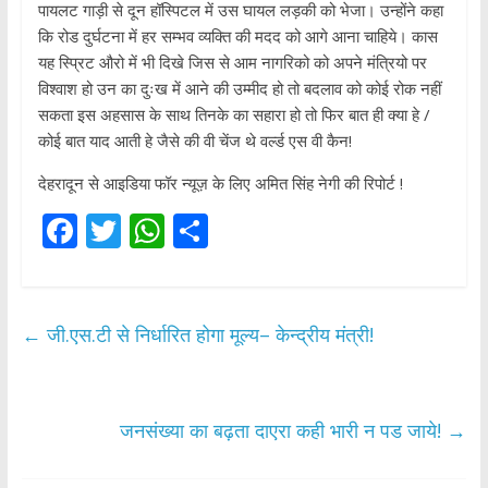
पायलट गाड़ी से दून हॉस्पिटल में उस घायल लड़की को भेजा। उन्होंने कहा
कि रोड दुर्घटना में हर सम्भव व्यक्ति की मदद को आगे आना चाहिये। कास
यह स्प्रिट औरो में भी दिखे जिस से आम नागरिको को अपने मंत्रियो पर
विश्वाश हो उन का दुःख में आने की उम्मीद हो तो बदलाव को कोई रोक नहीं
सकता इस अहसास के साथ तिनके का सहारा हो तो फिर बात ही क्या हे /
कोई बात याद आती हे जैसे की वी चेंज थे वर्ल्ड एस वी कैन!
देहरादून से आइडिया फॉर न्यूज़ के लिए अमित सिंह नेगी की रिपोर्ट !
F
T
W
S
ac
w
h
h
e
itt
at
ar
b
er
s
e
←
जी.एस.टी से निर्धारित होगा मूल्य– केन्द्रीय मंत्री!
o
A
o
p
k
p
जनसंख्या का बढ़ता दाएरा कही भारी न पड जाये!
→