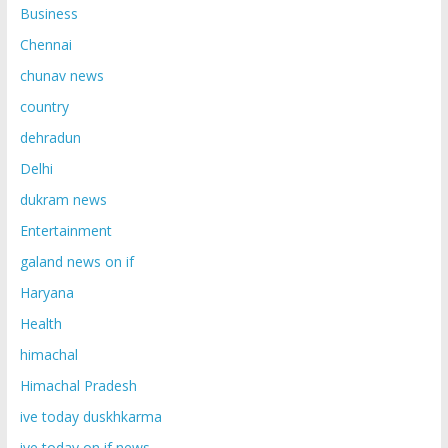
Business
Chennai
chunav news
country
dehradun
Delhi
dukram news
Entertainment
galand news on if
Haryana
Health
himachal
Himachal Pradesh
ive today duskhkarma
ive today on if news