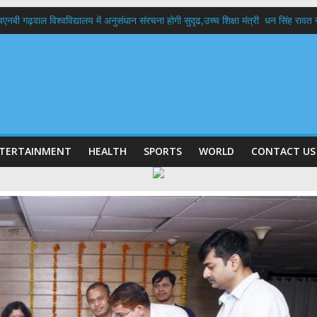
बी गढ़वाल विश्वविद्यालय में अनुसंधान संरचना होगी सुदृढ,उच्च शिक्षा मंत्री धन सिंह रावत ने न
 दिवस पर मुख्यमंत्री धामी ने उत्कृष्ट बुनकरों और हस्तशिल्प कारीगरों को किया सम्मानित
 बड़ा फैसला: पशुपालकों को 60% तक सब्सिडी, गंगा एक्सप्रेसवे का हरिद्वार तक होगा विस्तार
भद्र (ऋषिकेश) तक निकली BJYM की भव्य कांवड़ यात्रा; तेजस्वी सूर्या ने की देश व प्रदेशवासि
में रहें अधिकारी-मुख्य सचिव मानसून-एसईओसी से मुख्य सचिव ने की विस्तृत समीक्षा कहा-बंद
TERTAINMENT
HEALTH
SPORTS
WORLD
CONTACT US