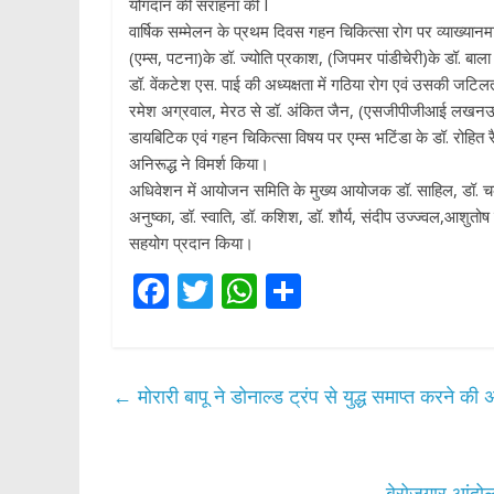
योगदान की सराहना की I
वार्षिक सम्मेलन के प्रथम दिवस गहन चिकित्सा रोग पर व्याख्यानमा
(एम्स, पटना)के डॉ. ज्योति प्रकाश, (जिपमर पांडीचेरी)के डॉ. बाला
डॉ. वेंकटेश एस. पाई की अध्यक्षता में गठिया रोग एवं उसकी जटिलत
रमेश अग्रवाल, मेरठ से डॉ. अंकित जैन, (एसजीपीजीआई लखनऊ)से 
डायबिटिक एवं गहन चिकित्सा विषय पर एम्स भटिंडा के डॉ. रोहित रै
अनिरूद्ध ने विमर्श किया।
अधिवेशन में आयोजन समिति के मुख्य आयोजक डॉ. साहिल, डॉ. चका
अनुष्का, डॉ. स्वाति, डॉ. कशिश, डॉ. शौर्य, संदीप उज्ज्वल,आशुत
सहयोग प्रदान किया।
F
T
W
S
ac
w
h
h
e
itt
at
ar
b
er
s
e
←
मोरारी बापू ने डोनाल्ड ट्रंप से युद्ध समाप्त करने क
o
A
o
p
बेरोजगार आंदोल