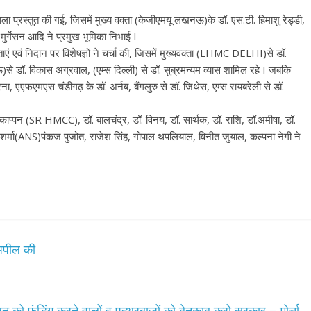
ला प्रस्तुत की गई, जिसमें मुख्य वक्ता (केजीएमयू लखनऊ)के डॉ. एस.टी. हिमाशु रेड्डी,
 मुर्गेसन आदि ने प्रमुख भूमिका निभाई I
ाएं एवं निदान पर विशेषज्ञों ने चर्चा की, जिसमें मुख्यवक्ता (LHMC DELHI)से डॉ.
डॉ. विकास अग्रवाल, (एम्स दिल्ली) से डॉ. सुब्रमन्यम व्यास शामिल रहे I जबकि
ना, एएफएमएस चंडीगढ़ के डॉ. अर्नब, बैंगलुरु से डॉ. जिथेस, एम्स रायबरेली से डॉ.
प्पन (SR HMCC), डॉ. बालचंद्र, डॉ. विनय, डॉ. सार्थक, डॉ. राशि, डॉ.अमीषा, डॉ.
ोष शर्मा(ANS)पंकज पुजोत, राजेश सिंह, गोपाल थपलियाल, विनीत जुयाल, कल्पना नेगी ने
ी अपील की
न को फंडिंग करने वालों व पत्थरबाजों को बेनकाब करो सरकार – मोर्चा