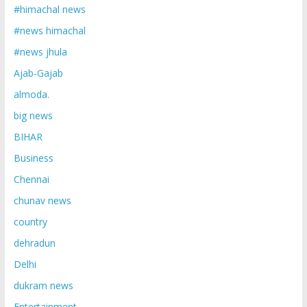
#himachal news
#news himachal
#news jhula
Ajab-Gajab
almoda.
big news
BIHAR
Business
Chennai
chunav news
country
dehradun
Delhi
dukram news
Entertainment