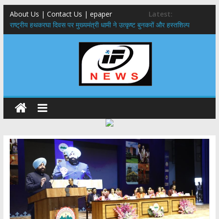
About Us | Contact Us | epaper
Latest:
राष्ट्रीय हथकरघा दिवस पर मुख्यमंत्री धामी ने उत्कृष्ट बुनकरों और हस्तशिल्प
कारीगरों को किया सम्मानित
मुख्यमंत्री ने उत्तराखण्ड क्षत्रिय कल्याण समिति की वेबसाइट एवं क्षत्रिय जागरण
स्मारिका का किया विमोचन
मुख्यमंत्री ने हर घर तिरंगा यात्रा कार्यक्रम में किया प्रतिभाग,मुख्यमंत्री ने
प्रदेशवासियों से स्वतंत्रता दिवस पर अपने घरों में तिरंगा फहराने का किया आवाह्न
नंदा की चौकी पुल हादसा: PWD के EE, AE और JE निलंबित, सीएम धामी के निर्देश
पर सख्त कार्रवाई
मुख्यमंत्री ने 9 लाख 87 हजार17 पेंशन लाभार्थियों को कुल 146 करोड़ 32 लाख
की पेंशन राशि का किया भुगतान