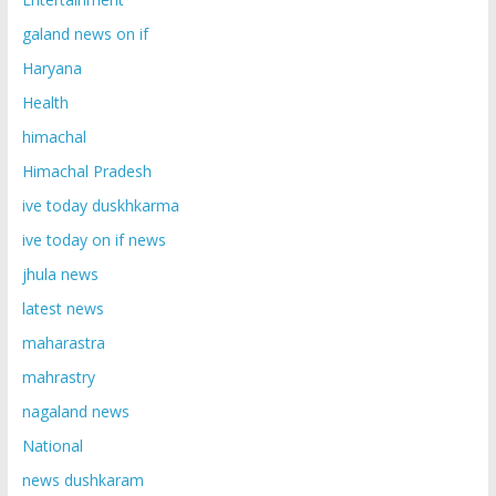
galand news on if
Haryana
Health
himachal
Himachal Pradesh
ive today duskhkarma
ive today on if news
jhula news
latest news
maharastra
mahrastry
nagaland news
National
news dushkaram