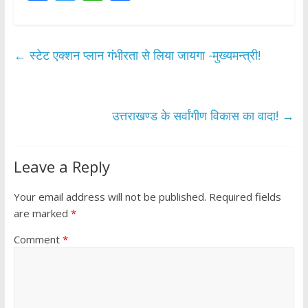
ac
w
h
h
e
itt
at
ar
b
er
s
e
←
स्टेट एक्शन प्लान गंभीरता से लिया जायगा -मुख्यमन्त्री!
o
A
o
p
k
p
उत्तराखण्ड के सर्वांगीण विकास का वादा!
→
Leave a Reply
Your email address will not be published.
Required fields
are marked
*
Comment
*