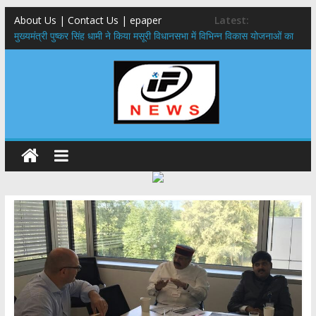
About Us | Contact Us | epaper
Latest:
मुख्यमंत्री पुष्कर सिंह धामी ने किया मसूरी विधानसभा में विभिन्न विकास योजनाओं का
लोकार्पण – शिलान्यास
एमडीडीए बोर्ड बैठक, देहरादून और मसूरी के विकास के लिए 25 बड़े प्रस्तावों को मिली
हरी झंडी
बुजुर्ग-दिव्यांगों के घर जाएंगे बीएलओ, करेंगे नोटिसों का निस्तारण
​देहरादून में 11 अगस्त को लगेगा एक दिवसीय रोजगार मेला, 559 पदों पर होगी भर्ती
पुष्पवर्षा और चरण प्रक्षालन के साथ देवभूमि ने किया शिवभक्त कांवड़ियों का
अभिनंदन,मुख्यमंत्री ने स्वास्थ्य सेवा शिविर का किया शुभारंभ, श्रद्धालुओं को अपने
हाथों से परोसा भोजन