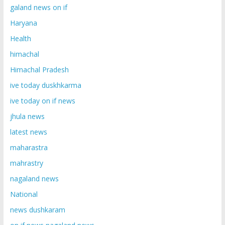
galand news on if
Haryana
Health
himachal
Himachal Pradesh
ive today duskhkarma
ive today on if news
jhula news
latest news
maharastra
mahrastry
nagaland news
National
news dushkaram