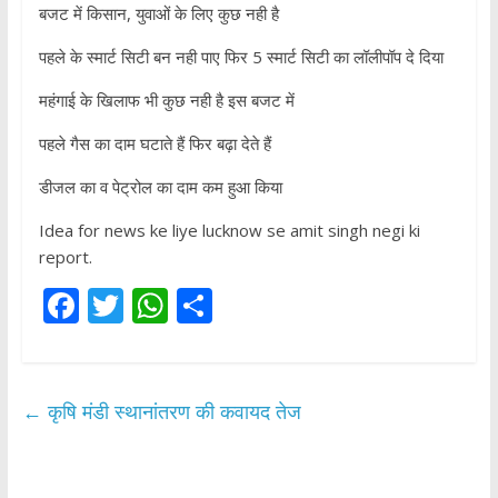
बजट में किसान, युवाओं के लिए कुछ नही है
पहले के स्मार्ट सिटी बन नही पाए फिर 5 स्मार्ट सिटी का लॉलीपॉप दे दिया
महंगाई के खिलाफ भी कुछ नही है इस बजट में
पहले गैस का दाम घटाते हैं फिर बढ़ा देते हैं
डीजल का व पेट्रोल का दाम कम हुआ किया
Idea for news ke liye lucknow se amit singh negi ki
report.
F
T
W
S
ac
w
h
h
e
itt
at
ar
b
er
s
e
←
कृषि मंडी स्थानांतरण की कवायद तेज
o
A
o
p