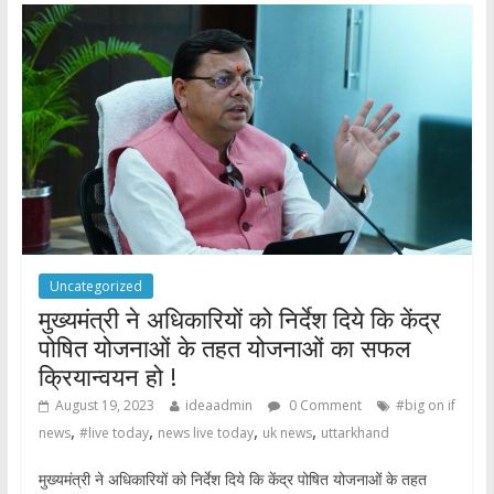
o
A
o
p
k
p
Uncategorized
मुख्यमंत्री ने अधिकारियों को निर्देश दिये कि केंद्र
पोषित योजनाओं के तहत योजनाओं का सफल
क्रियान्वयन हो !
August 19, 2023
ideaadmin
0 Comment
#big on if
,
,
,
,
news
#live today
news live today
uk news
uttarkhand
मुख्यमंत्री ने अधिकारियों को निर्देश दिये कि केंद्र पोषित योजनाओं के तहत