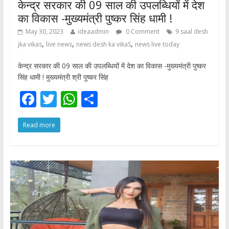
केन्द्र सरकार की 09 साल की उपलब्धियों में देश
का विकास -मुख्यमंत्री पुष्कर सिंह धामी !
May 30, 2023
ideaadmin
0 Comment
9 saal desh
,
,
,
jka vikas
live news
news desh ka vikaS
news live today
केन्द्र सरकार की 09 साल की उपलब्धियों में देश का विकास -मुख्यमंत्री पुष्कर
सिंह धामी ! मुख्यमंत्री श्री पुष्कर सिंह
F
T
W
S
ac
w
h
h
Read more
e
itt
at
ar
b
er
s
e
o
A
o
p
k
p