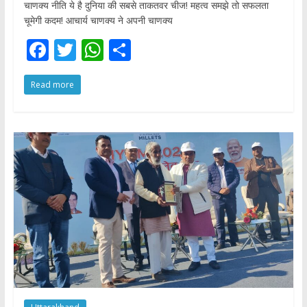
चाणक्य नीति ये है दुनिया की सबसे ताकतवर चीज! महत्व समझे तो सफलता
चूमेगी कदम! आचार्य चाणक्य ने अपनी चाणक्य
F
T
W
S
ac
w
h
h
Read more
e
itt
at
ar
b
er
s
e
o
A
o
p
k
p