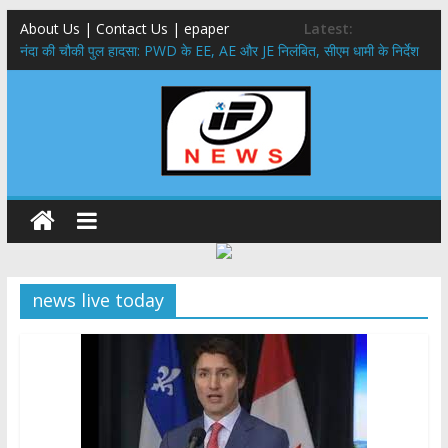
About Us | Contact Us | epaper
Latest:
नंदा की चौकी पुल हादसा: PWD के EE, AE और JE निलंबित, सीएम धामी के निर्देश
पर सख्त कार्रवाई
सरकारी नीतियों में शामिल किए जाएंगे छात्र – छात्राओं के सुझाव ,मुख्यमंत्री युवा
विद्यार्थी मंथन कार्यक्रम में शामिल हुए सीएम पुष्कर सिंह धामी
उत्तराखंड में बढ़ेंगे राजस्व के स्रोत: इको-टूरिज्म, कार्बन क्रेडिट और जड़ी-बूटी आय
पर मुख्य सचिव का जोर
मुख्यमंत्री ने उत्तराखण्ड क्षत्रिय कल्याण समिति की वेबसाइट एवं क्षत्रिय जागरण
स्मारिका का किया विमोचन
मुख्यमंत्री ने हर घर तिरंगा यात्रा कार्यक्रम में किया प्रतिभाग,मुख्यमंत्री ने
प्रदेशवासियों से स्वतंत्रता दिवस पर अपने घरों में तिरंगा फहराने का किया आवाह्न
news live today