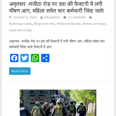
अमृतसर -मजीठा रोड पर दवा की फैक्टरी में लगी
भीषण आग, महिला समेत चार कर्मचारी जिंदा जले!
October 6, 2023
ideaadmin
0 Comment
,
,
,
,
#amritsar news
#big news fire
#latest news fair
#news amritsar
news live today
अमृतसर -मजीठा रोड पर दवा की फैक्टरी में लगी भीषण आग, महिला समेत चार
कर्मचारी जिंदा जले! फैक्टरी में आग
F
T
W
S
ac
w
h
h
Read more
e
itt
at
ar
b
er
s
e
o
A
o
p
k
p