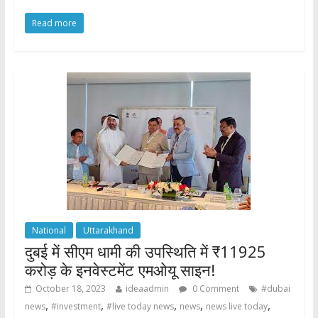
ac
w
h
h
Read more
e
itt
at
ar
b
er
s
e
o
A
o
p
k
p
National
Uttarakhand
दुबई में सीएम धामी की उपस्थिति में ₹11925
करोड़ के इनवेस्टमेंट एमओयू साइन!
October 18, 2023
ideaadmin
0 Comment
#dubai
,
,
,
,
,
news
#investment
#live today news
news
news live today