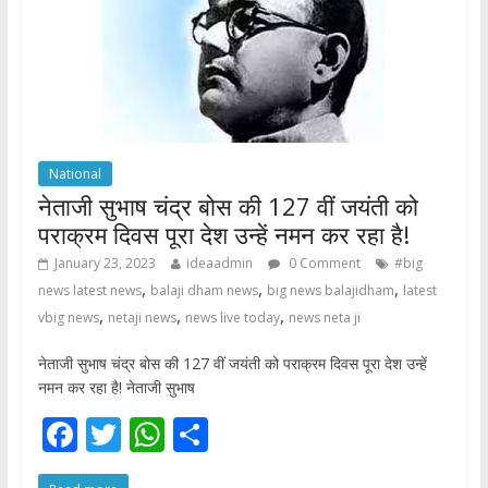
k
p
National
नेताजी सुभाष चंद्र बोस की 127 वीं जयंती को
पराक्रम दिवस पूरा देश उन्हें नमन कर रहा है!
January 23, 2023
ideaadmin
0 Comment
#big
,
,
,
news latest news
balaji dham news
big news balajidham
latest
,
,
,
vbig news
netaji news
news live today
news neta ji
नेताजी सुभाष चंद्र बोस की 127 वीं जयंती को पराक्रम दिवस पूरा देश उन्हें
नमन कर रहा है! नेताजी सुभाष
F
T
W
S
ac
w
h
h