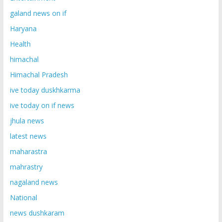
galand news on if
Haryana
Health
himachal
Himachal Pradesh
ive today duskhkarma
ive today on if news
jhula news
latest news
maharastra
mahrastry
nagaland news
National
news dushkaram