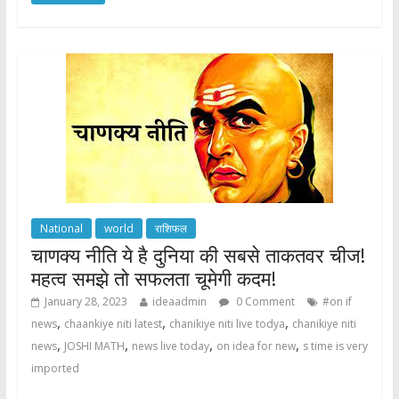
e
itt
at
ar
b
er
s
e
o
A
o
p
k
p
National
world
राशिफल
चाणक्य नीति ये है दुनिया की सबसे ताकतवर चीज!
महत्व समझे तो सफलता चूमेगी कदम!
January 28, 2023
ideaadmin
0 Comment
#on if
,
,
,
news
chaankiye niti latest
chanikiye niti live todya
chanikiye niti
,
,
,
,
news
JOSHI MATH
news live today
on idea for new
s time is very
imported