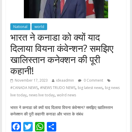
National
world
भारत ने कनाडा को क्यों याद
दिलाया वियना कंवेन्शन? समझिए
खालिस्तान कनेक्शन की पूरी
कहानी!
November 17, 2023
ideaadmin
0 Comment
,
,
,
#CANADA NEWS
#NEWS TRUDO NEWS
big latest news
big news
,
,
live today
news live today
wolrd news
भारत ने कनाडा को क्यों याद दिलाया वियना कंवेन्शन? समझिए खालिस्तान
कनेक्शन की पूरी कहानी! कनाडा और भारत के संबंध
F
T
W
S