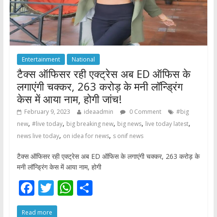
Entertainment
National
टैक्स ऑफिसर रही एक्ट्रेस अब ED ऑफिस के
लगाएंगी चक्कर, 263 करोड़ के मनी लॉन्ड्रिंग
केस में आया नाम, होगी जांच!
February 9, 2023
ideaadmin
0 Comment
#big
,
,
,
,
,
new
#live today
big breaking new
big news
live today latest
,
,
news live today
on idea for news
s onif news
टैक्स ऑफिसर रही एक्ट्रेस अब ED ऑफिस के लगाएंगी चक्कर, 263 करोड़ के
मनी लॉन्ड्रिंग केस में आया नाम, होगी
F
T
W
S
ac
w
h
h
Read more