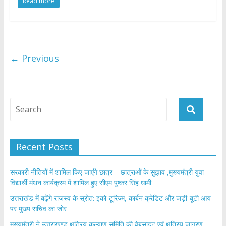
Read more
e
itt
at
ar
b
er
s
e
o
A
o
p
← Previous
k
p
Recent Posts
सरकारी नीतियों में शामिल किए जाएंगे छात्र – छात्राओं के सुझाव ,मुख्यमंत्री युवा
विद्यार्थी मंथन कार्यक्रम में शामिल हुए सीएम पुष्कर सिंह धामी
उत्तराखंड में बढ़ेंगे राजस्व के स्रोत: इको-टूरिज्म, कार्बन क्रेडिट और जड़ी-बूटी आय
पर मुख्य सचिव का जोर
मुख्यमंत्री ने उत्तराखण्ड क्षत्रिय कल्याण समिति की वेबसाइट एवं क्षत्रिय जागरण