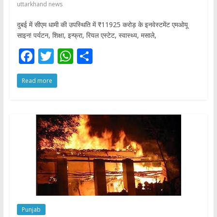
uttarkhand news
दुबई में सीएम धामी की उपस्थिति में ₹11925 करोड़ के इनवेस्टमेंट एमओयू
साइन! पर्यटन, शिक्षा, इन्फ्रा, रियल एस्टेट, स्वास्थ्य, मसाले,
F
T
W
S
ac
w
h
h
Read more
e
itt
at
ar
b
er
s
e
o
A
o
p
k
p
Punjab