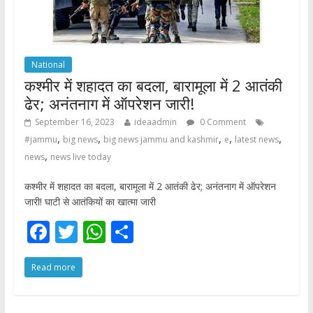
National
कश्मीर में शहादत का बदला, बारामूला में 2 आतंकी
ढेर; अनंतनाग में ऑपरेशन जारी!
September 16, 2023
ideaadmin
0 Comment
,
,
,
,
,
#jammu
big news
big news jammu and kashmir
e
latest news
,
news
news live today
कश्मीर में शहादत का बदला, बारामूला में 2 आतंकी ढेर; अनंतनाग में ऑपरेशन
जारी! घाटी से आतंकियों का खात्मा जारी
F
T
W
S
ac
w
h
h
Read more
e
itt
at
ar
b
er
s
e