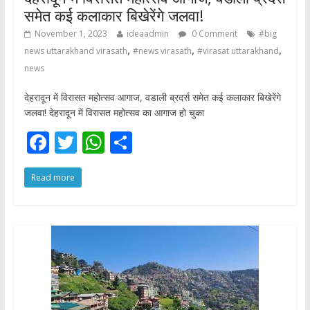
समेत कई कलाकार बिखेरेंगे जलवा!
November 1, 2023
ideaadmin
0 Comment
#big
,
,
,
news uttarakhand virasath
#news virasath
#virasat uttarakhand
news
देहरादून में विरासत महोत्सव आगाज, वडाली ब्रदर्स समेत कई कलाकार बिखेरेंगे
जलवा! देहरादून में विरासत महोत्सव का आगाज हो चुका
F
T
W
S
ac
w
h
h
Read more
e
itt
at
ar
b
er
s
e
o
A
o
p
k
p