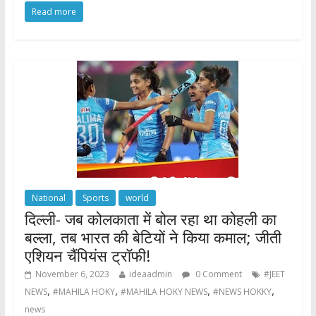
Read more
e
itt
at
ar
b
er
s
e
o
A
o
p
k
p
National
Sports
world
दिल्ली- जब कोलकाता में बोल रहा था कोहली का
बल्ला, तब भारत की बेटियों ने किया कमाल; जीती
एशियन चैंपियंस ट्रॉफी!
November 6, 2023
ideaadmin
0 Comment
#JEET
,
,
,
,
NEWS
#MAHILA HOKY
#MAHILA HOKY NEWS
#NEWS HOKKY
news