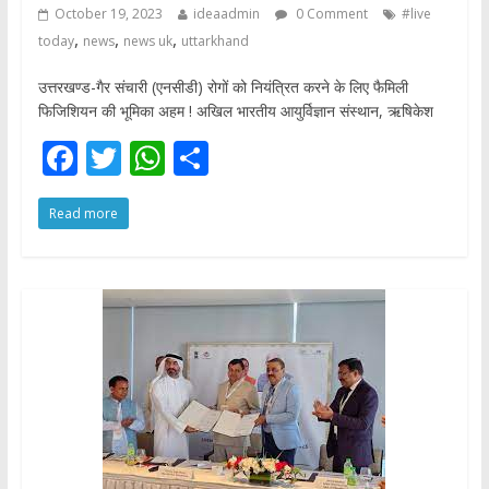
October 19, 2023
ideaadmin
0 Comment
#live
,
,
,
today
news
news uk
uttarkhand
उत्तरखण्ड-गैर संचारी (एनसीडी) रोगों को नियंत्रित करने के लिए फैमिली
फिजिशियन की भूमिका अहम ! अखिल भारतीय आयुर्विज्ञान संस्थान, ऋषिकेश
F
T
W
S
ac
w
h
h
Read more
e
itt
at
ar
b
er
s
e
o
A
o
p
k
p