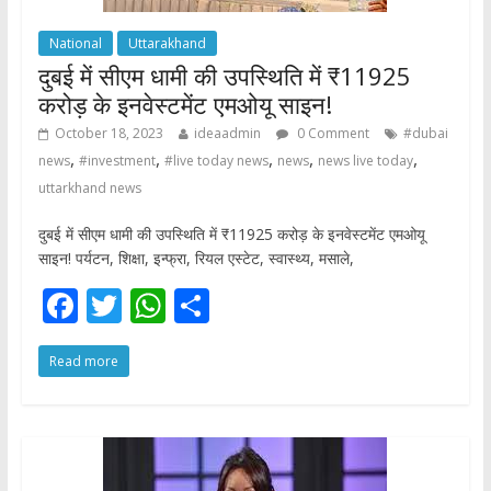
National
Uttarakhand
दुबई में सीएम धामी की उपस्थिति में ₹11925
करोड़ के इनवेस्टमेंट एमओयू साइन!
October 18, 2023
ideaadmin
0 Comment
#dubai
,
,
,
,
,
news
#investment
#live today news
news
news live today
uttarkhand news
दुबई में सीएम धामी की उपस्थिति में ₹11925 करोड़ के इनवेस्टमेंट एमओयू
साइन! पर्यटन, शिक्षा, इन्फ्रा, रियल एस्टेट, स्वास्थ्य, मसाले,
F
T
W
S
ac
w
h
h
Read more
e
itt
at
ar
b
er
s
e
o
A
o
p