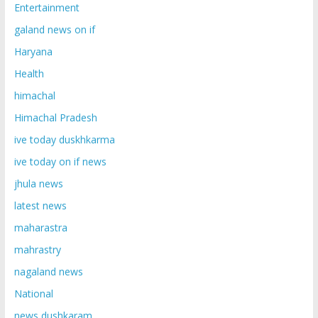
Entertainment
galand news on if
Haryana
Health
himachal
Himachal Pradesh
ive today duskhkarma
ive today on if news
jhula news
latest news
maharastra
mahrastry
nagaland news
National
news dushkaram