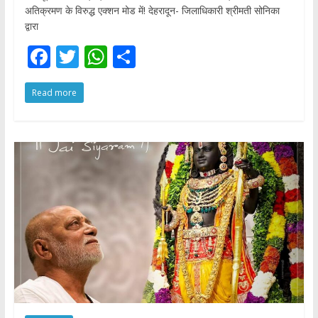
अतिक्रमण के विरुद्ध एक्शन मोड में! देहरादून- जिलाधिकारी श्रीमती सोनिका
द्वारा
F
T
W
S
ac
w
h
h
Read more
e
itt
at
ar
b
er
s
e
o
A
o
p
k
p