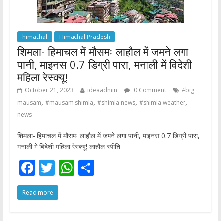
himachal
Himachal Pradesh
शिमला- हिमाचल में मौसमः लाहौल में जमने लगा
पानी, माइनस 0.7 डिग्री पारा, मनाली में विदेशी
महिला रेस्क्यू!
October 21, 2023
ideaadmin
0 Comment
#big
,
,
,
,
mausam
#mausam shimla
#shimla news
#shimla weather
news
शिमला- हिमाचल में मौसमः लाहौल में जमने लगा पानी, माइनस 0.7 डिग्री पारा,
मनाली में विदेशी महिला रेस्क्यू! लाहौल स्पीति
F
T
W
S
ac
w
h
h
Read more
e
itt
at
ar
b
er
s
e