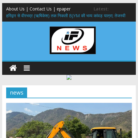
About Us | Contact Us | epaper
Latest:
​हरिद्वार से वीरभद्र (ऋषिकेश) तक निकली BJYM की भव्य कांवड़ यात्रा; तेजस्वी
सूर्या ने की देश व प्रदेशवासियों के कल्याण की कामना
नंदा की चौकी पुल हादसा: PWD के EE, AE और JE निलंबित, सीएम धामी के निर्देश
पर सख्त कार्रवाई
मुख्यमंत्री ने 9 लाख 87 हजार17 पेंशन लाभार्थियों को कुल 146 करोड़ 32 लाख
की पेंशन राशि का किया भुगतान
राष्ट्रीय हथकरघा दिवस पर मुख्यमंत्री धामी ने उत्कृष्ट बुनकरों और हस्तशिल्प
कारीगरों को किया सम्मानित
​धामी कैबिनेट का बड़ा फैसला: पशुपालकों को 60% तक सब्सिडी, गंगा एक्सप्रेसवे का
हरिद्वार तक होगा विस्तार
news