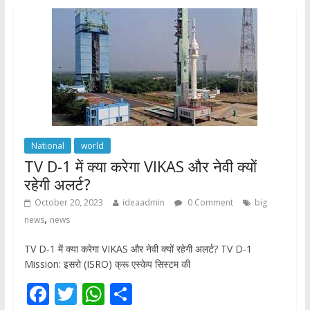
o
A
o
p
k
p
National
world
TV D-1 में क्या करेगा VIKAS और नेवी क्यों
रहेगी अलर्ट?
October 20, 2023
ideaadmin
0 Comment
big
,
news
news
TV D-1 में क्या करेगा VIKAS और नेवी क्यों रहेगी अलर्ट? TV D-1
Mission: इसरो (ISRO) क्रू एस्केप सिस्टम की
F
T
W
S