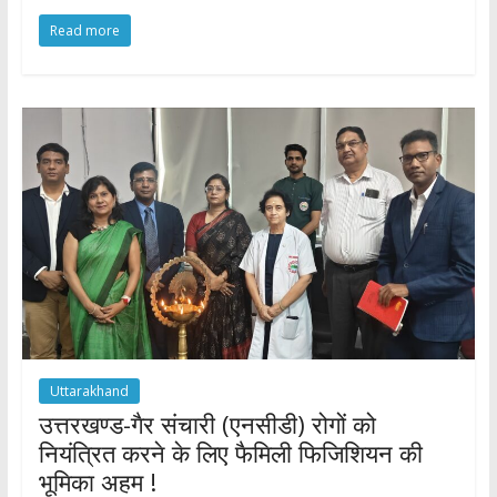
ac
w
h
h
Read more
e
itt
at
ar
b
er
s
e
o
A
o
p
k
p
Uttarakhand
उत्तरखण्ड-गैर संचारी (एनसीडी) रोगों को
नियंत्रित करने के लिए फैमिली फिजिशियन की
भूमिका अहम !