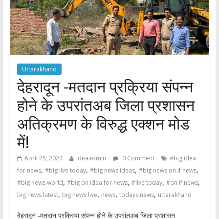
Uttarakhand
देहरादून -मतदान प्रक्रिया संपन्न
होने के उपरांतअब जिला प्रशासन
अतिक्रमण के विरुद्ध एक्शन मोड
में!
April 25, 2024
ideaadmin
0 Comment
#big idea
,
,
,
,
for news
#big live today
#big news ideas
#big news on if news
,
,
,
,
#big news world
#big on idea for news
#live today
#on if news
,
,
,
,
big news latest
big news live
news
todays news
uttarakhand
देहरादून -मतदान प्रक्रिया संपन्न होने के उपरांतअब जिला प्रशासन