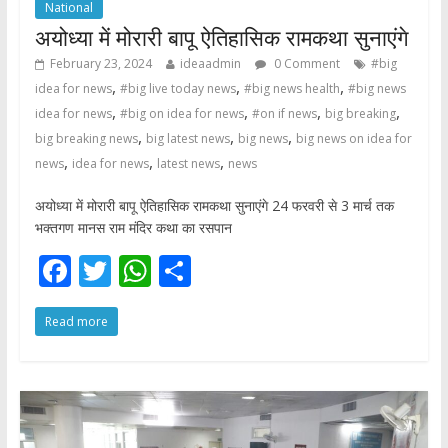
National
अयोध्या में मोरारी बापू ऐतिहासिक रामकथा सुनाएंगे
February 23, 2024
ideaadmin
0 Comment
#big
,
,
,
idea for news
#big live today news
#big news health
#big news
,
,
,
,
idea for news
#big on idea for news
#on if news
big breaking
,
,
,
big breaking news
big latest news
big news
big news on idea for
,
,
,
news
idea for news
latest news
news
अयोध्या में मोरारी बापू ऐतिहासिक रामकथा सुनाएंगे 24 फरवरी से 3 मार्च तक
भक्तगण मानस राम मंदिर कथा का रसपान
F
T
W
S
ac
w
h
h
Read more
e
itt
at
ar
b
er
s
e
o
A
o
p