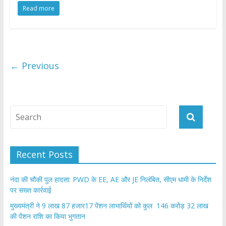
Read more
e
itt
at
ar
b
er
s
e
o
A
o
p
← Previous
k
p
Recent Posts
नंदा की चौकी पुल हादसा: PWD के EE, AE और JE निलंबित, सीएम धामी के निर्देश
पर सख्त कार्रवाई
मुख्यमंत्री ने 9 लाख 87 हजार17 पेंशन लाभार्थियों को कुल 146 करोड़ 32 लाख
की पेंशन राशि का किया भुगतान