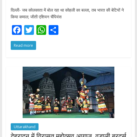
दिल्ली- जब कोलकाता में बोल रहा था कोहली का बल्ला, तब भारत की बेटियों ने
किया कमाल; जीती एशियन चैंपियंस
F
T
W
S
ac
w
h
h
Read more
e
itt
at
ar
b
er
s
e
o
A
o
p
k
p
Uttarakhand
देहरादून में विरासत महोत्सव आगाज, वडाली ब्रदर्स