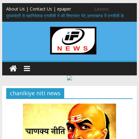
About Us | Contact Us | epaper
Latest:
मुख्यमंत्री से महानिदेशक एनसीसी ने की शिष्टाचार भेंट,उत्तराखण्ड में एनसीसी के
विस्तार एवं आधुनिक आधारभूत संरचना के विकास पर हुई महत्वपूर्ण चर्चा
​धामी कैबिनेट का बड़ा फैसला: पशुपालकों को 60% तक सब्सिडी, गंगा एक्सप्रेसवे का
हरिद्वार तक होगा विस्तार
​हरिद्वार से वीरभद्र (ऋषिकेश) तक निकली BJYM की भव्य कांवड़ यात्रा; तेजस्वी
सूर्या ने की देश व प्रदेशवासियों के कल्याण की कामना
24×7 अलर्ट मोड में रहें अधिकारी-मुख्य सचिव मानसून-एसईओसी से मुख्य सचिव ने
की विस्तृत समीक्षा कहा-बंद सड़कों को शीघ्र खोला जाए, लोगों को न हो दिक्कत
459 करोड़ से एचएनबी गढ़वाल विश्वविद्यालय में अनुसंधान संरचना होगी सुदृढ,उच्च
शिक्षा मंत्री धन सिंह रावत ने नवनियुक्त केन्द्रीय शिक्षा मंत्री से की मुलाकात
chanikiye niti news