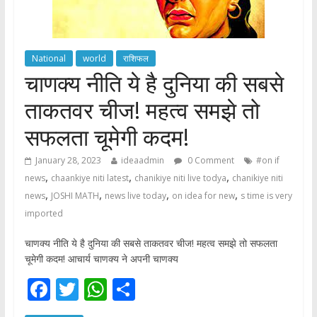
National
world
राशिफल
चाणक्य नीति ये है दुनिया की सबसे
ताकतवर चीज! महत्व समझे तो
सफलता चूमेगी कदम!
January 28, 2023
ideaadmin
0 Comment
#on if
,
,
,
news
chaankiye niti latest
chanikiye niti live todya
chanikiye niti
,
,
,
,
news
JOSHI MATH
news live today
on idea for new
s time is very
imported
चाणक्य नीति ये है दुनिया की सबसे ताकतवर चीज! महत्व समझे तो सफलता
चूमेगी कदम! आचार्य चाणक्य ने अपनी चाणक्य
F
T
W
S
ac
w
h
h