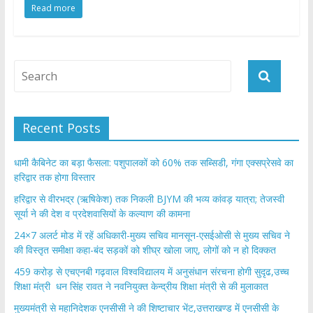
Read more
e
itt
at
ar
b
er
s
e
o
A
o
p
k
p
Recent Posts
​धामी कैबिनेट का बड़ा फैसला: पशुपालकों को 60% तक सब्सिडी, गंगा एक्सप्रेसवे का
हरिद्वार तक होगा विस्तार
​हरिद्वार से वीरभद्र (ऋषिकेश) तक निकली BJYM की भव्य कांवड़ यात्रा; तेजस्वी
सूर्या ने की देश व प्रदेशवासियों के कल्याण की कामना
24×7 अलर्ट मोड में रहें अधिकारी-मुख्य सचिव मानसून-एसईओसी से मुख्य सचिव ने
की विस्तृत समीक्षा कहा-बंद सड़कों को शीघ्र खोला जाए, लोगों को न हो दिक्कत
459 करोड़ से एचएनबी गढ़वाल विश्वविद्यालय में अनुसंधान संरचना होगी सुदृढ,उच्च
शिक्षा मंत्री धन सिंह रावत ने नवनियुक्त केन्द्रीय शिक्षा मंत्री से की मुलाकात
मुख्यमंत्री से महानिदेशक एनसीसी ने की शिष्टाचार भेंट,उत्तराखण्ड में एनसीसी के