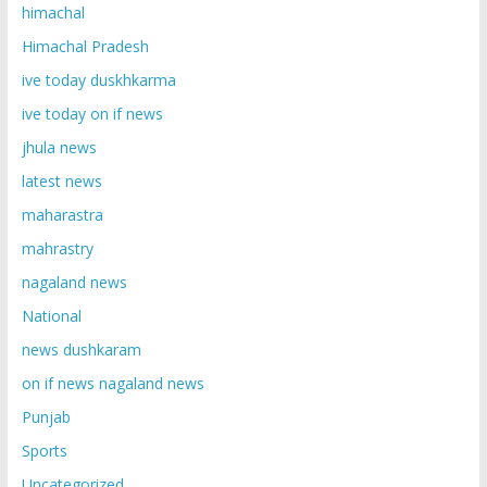
himachal
Himachal Pradesh
ive today duskhkarma
ive today on if news
jhula news
latest news
maharastra
mahrastry
nagaland news
National
news dushkaram
on if news nagaland news
Punjab
Sports
Uncategorized