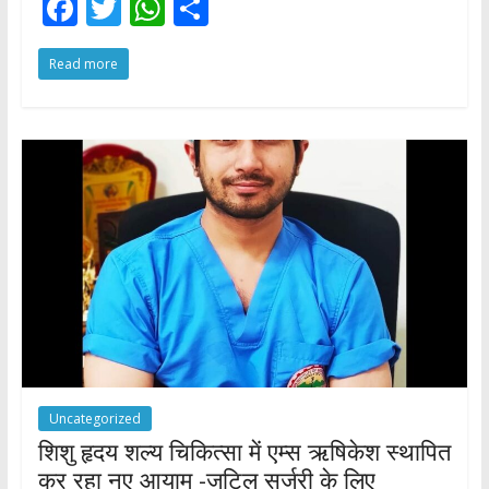
F
T
W
S
ac
w
h
h
Read more
e
itt
at
ar
b
er
s
e
o
A
o
p
k
p
Uncategorized
शिशु हृदय शल्य चिकित्सा में एम्स ऋषिकेश स्थापित
कर रहा नए आयाम -जटिल सर्जरी के लिए