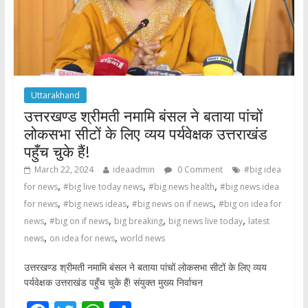
Uttarakhand
उत्तरखण्ड श्रीमती नमामि बंसल ने बताया पांचों
लोकसभा सीटों के लिए व्यय पर्यवेक्षक उत्तराखंड
पहुँच चुके हैं!
March 22, 2024
ideaadmin
0 Comment
#big idea
,
,
,
for news
#big live today news
#big news health
#big news idea
,
,
,
for news
#big news ideas
#big news on if news
#big on idea for
,
,
,
,
news
#big on if news
big breaking
big news live today
latest
,
,
news
on idea for news
world news
उत्तरखण्ड श्रीमती नमामि बंसल ने बताया पांचों लोकसभा सीटों के लिए व्यय
पर्यवेक्षक उत्तराखंड पहुँच चुके हैं! संयुक्त मुख्य निर्वाचन