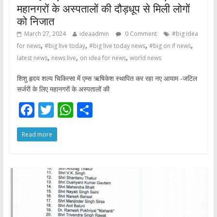
महानगरों के अस्पतालों की दौड़धूप से मिली लोगों
को निजात
March 27, 2024
ideaadmin
0 Comment
#big idea
,
,
,
,
for news
#big live today
#big live today news
#big on if news
,
,
,
latest news
news live
on idea for news
world news
शिशु हृदय शल्य चिकित्सा में एम्स ऋषिकेश स्थापित कर रहा नए आयाम -जटिल
सर्जरी के लिए महानगरों के अस्पतालों की
F
T
W
S
ac
w
h
h
Read more
e
itt
at
ar
b
er
s
e
o
A
o
p
k
p