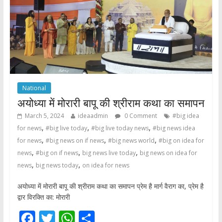
National
अयोध्या में मोरारी बापू की श्रीराम कथा का समापन
March 5, 2024
ideaadmin
0 Comment
#big idea
,
,
,
for news
#big live today
#big live today news
#big news idea
,
,
,
for news
#big news on if news
#big news world
#big on idea for
,
,
,
news
#big on if news
big news live today
big news on idea for
,
,
news
big news today
on idea for news
अयोध्या में मोरारी बापू की श्रीराम कथा का समापन प्रेम है मार्ग वैराग का, प्रेम है
द्वार विरक्ति का: मोरारी
F
T
W
S