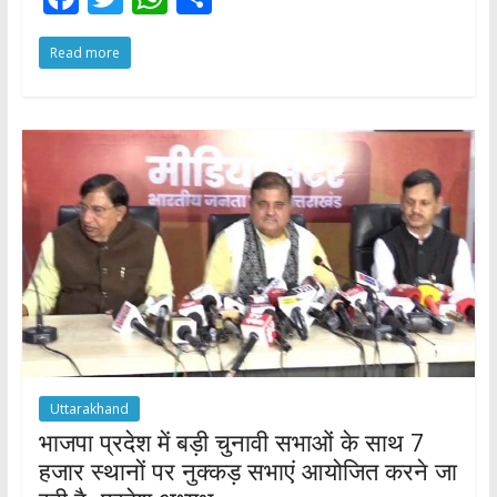
ac
w
h
h
Read more
e
itt
at
ar
b
er
s
e
o
A
o
p
k
p
Uttarakhand
भाजपा प्रदेश में बड़ी चुनावी सभाओं के साथ 7
हजार स्थानों पर नुक्कड़ सभाएं आयोजित करने जा