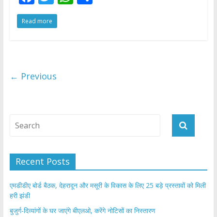
ac
w
h
h
Read more
e
itt
at
ar
b
er
s
e
o
A
o
p
← Previous
k
p
Recent Posts
एमडीडीए बोर्ड बैठक, देहरादून और मसूरी के विकास के लिए 25 बड़े प्रस्तावों को मिली
हरी झंडी
बुजुर्ग-दिव्यांगों के घर जाएंगे बीएलओ, करेंगे नोटिसों का निस्तारण