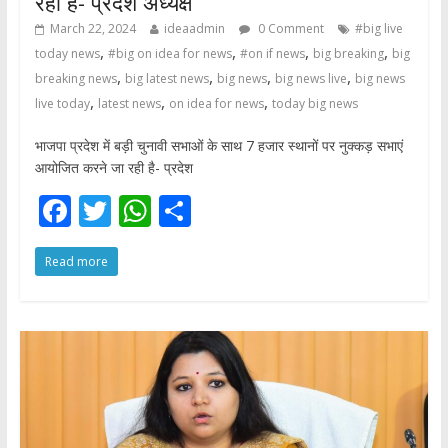
रही है- प्रदेश अध्यक्ष
March 22, 2024
ideaadmin
0 Comment
#big live
,
,
,
,
today news
#big on idea for news
#on if news
big breaking
big
,
,
,
,
breaking news
big latest news
big news
big news live
big news
,
,
,
live today
latest news
on idea for news
today big news
भाजपा प्रदेश में बड़ी चुनावी सभाओं के साथ 7 हजार स्थानों पर नुक्कड़ सभाएं
आयोजित करने जा रही है- प्रदेश
F
T
W
S
ac
w
h
h
Read more
e
itt
at
ar
b
er
s
e
o
A
o
p
k
p