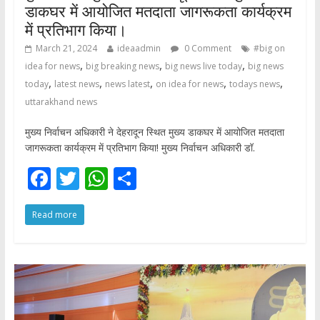
डाकघर में आयोजित मतदाता जागरूकता कार्यक्रम
में प्रतिभाग किया।
March 21, 2024
ideaadmin
0 Comment
#big on
,
,
,
idea for news
big breaking news
big news live today
big news
,
,
,
,
,
today
latest news
news latest
on idea for news
todays news
uttarakhand news
मुख्य निर्वाचन अधिकारी ने देहरादून स्थित मुख्य डाकघर में आयोजित मतदाता
जागरूकता कार्यक्रम में प्रतिभाग किया! मुख्य निर्वाचन अधिकारी डॉ.
F
T
W
S
ac
w
h
h
Read more
e
itt
at
ar
b
er
s
e
o
A
o
p
k
p