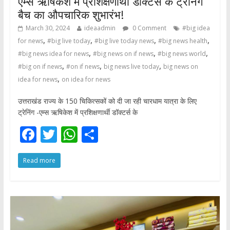
एम्स ऋषिकेश में प्रशिक्षणार्थी डॉक्टर्स के ट्रेनिंग
बैच का औपचारिक शुभारंभ!
March 30, 2024
ideaadmin
0 Comment
#big idea
,
,
,
,
for news
#big live today
#big live today news
#big news health
,
,
,
#big news idea for news
#big news on if news
#big news world
,
,
,
#big on if news
#on if news
big news live today
big news on
,
idea for news
on idea for news
उत्तराखंड राज्य के 150 चिकित्सकों को दी जा रही चारधाम यात्रा के लिए
ट्रेनिंग -एम्स ऋषिकेश में प्रशिक्षणार्थी डॉक्टर्स के
F
T
W
S
ac
w
h
h
Read more
e
itt
at
ar
b
er
s
e
o
A
o
p