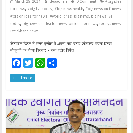
March 29, 2024
ideaadmin
0 Comment
#big idea
,
,
,
,
for news
#big live today
#big news health
#big news on if news
,
,
,
#big on idea for news
#world itihas
big news
big news live
,
,
,
,
today
big news on idea for news
on idea for news
todays news
uttrakhand news
कैंटाबिल रिटेल ने उत्तर प्रदेश में अपना नया स्टोर खोलकर अपनी रिटेल
मौजूदगी का किया विस्तार – नया स्टोर विमेंस
F
T
W
S
ac
w
h
h
Read more
e
itt
at
ar
b
er
s
e
o
A
o
p
k
p