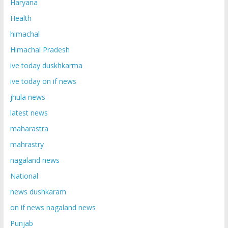
Haryana
Health
himachal
Himachal Pradesh
ive today duskhkarma
ive today on if news
jhula news
latest news
maharastra
mahrastry
nagaland news
National
news dushkaram
on if news nagaland news
Punjab