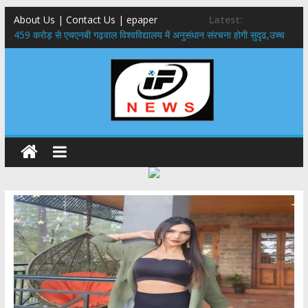
About Us | Contact Us | epaper
Latest:
459 करोड़ से एचएनबी गढ़वाल विश्वविद्यालय में अनुसंधान संरचना होगी सुदृढ,उच्च
शिक्षा मंत्री धन सिंह रावत ने नवनियुक्त केन्द्रीय शिक्षा मंत्री से की मुलाकात
राष्ट्रीय हथकरघा दिवस पर मुख्यमंत्री धामी ने उत्कृष्ट बुनकरों और हस्तशिल्प
कारीगरों को किया सम्मानित
​धामी कैबिनेट का बड़ा फैसला: पशुपालकों को 60% तक सब्सिडी, गंगा एक्सप्रेसवे का
हरिद्वार तक होगा विस्तार
​हरिद्वार से वीरभद्र (ऋषिकेश) तक निकली BJYM की भव्य कांवड़ यात्रा; तेजस्वी
सूर्या ने की देश व प्रदेशवासियों के कल्याण की कामना
24×7 अलर्ट मोड में रहें अधिकारी-मुख्य सचिव मानसून-एसईओसी से मुख्य सचिव ने
की विस्तृत समीक्षा कहा-बंद सड़कों को शीघ्र खोला जाए, लोगों को न हो दिक्कत