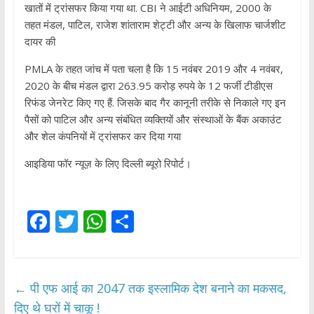
खातों में ट्रांसफर किया गया था. CBI ने आईटी अधिनियम, 2000 के
तहत मंडल, पाटिल, राजेश शांताराम शेट्टी और अन्य के खिलाफ चार्जशीट
दायर की
PMLA के तहत जांच में पता चला है कि 15 नवंबर 2019 और 4 नवंबर,
2020 के बीच मंडल द्वारा 263.95 करोड़ रुपये के 12 फर्जी टीडीएस
रिफंड जेनरेट किए गए हैं. जिसके बाद गैर कानूनी तरीके से निकाले गए इन
पैसों को पाटिल और अन्य संबंधित व्यक्तियों और संस्थाओं के बैंक अकाउंट
और शेल कंपनियों में ट्रांसफर कर दिया गया
आइडिया फॉर न्यूज़ के लिए दिल्ली ब्यूरो रिपोर्ट।
F
T
W
S
ac
w
h
h
e
itt
at
ar
b
er
s
e
←
पी एफ आई का 2047 तक इस्लामिक देश बनाने का मकसद,
o
A
दिए थे घरों में चाकू !