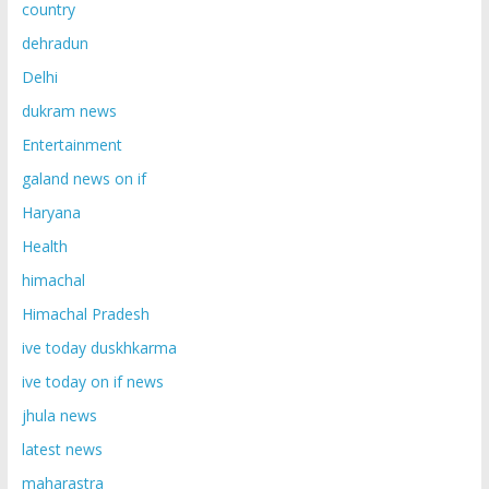
country
dehradun
Delhi
dukram news
Entertainment
galand news on if
Haryana
Health
himachal
Himachal Pradesh
ive today duskhkarma
ive today on if news
jhula news
latest news
maharastra