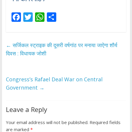
F
T
W
S
ac
w
h
h
e
itt
at
ar
b
er
s
e
←
सर्जिकल स्ट्राइक की दूसरी वर्षगांठ पर मनाया जाऐगा शौर्य
o
A
दिवस : विधायक जोशी
o
p
k
p
Congress’s Rafael Deal War on Central
Government
→
Leave a Reply
Your email address will not be published.
Required fields
are marked
*