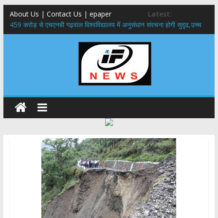
About Us | Contact Us | epaper
Latest:
459 करोड़ से एचएनबी गढ़वाल विश्वविद्यालय में अनुसंधान संरचना होगी सुदृढ,उच्च
शिक्षा मंत्री धन सिंह रावत ने नवनियुक्त केन्द्रीय शिक्षा मंत्री से की मुलाकात
राष्ट्रीय हथकरघा दिवस पर मुख्यमंत्री धामी ने उत्कृष्ट बुनकरों और हस्तशिल्प
कारीगरों को किया सम्मानित
​धामी कैबिनेट का बड़ा फैसला: पशुपालकों को 60% तक सब्सिडी, गंगा एक्सप्रेसवे का
हरिद्वार तक होगा विस्तार
​हरिद्वार से वीरभद्र (ऋषिकेश) तक निकली BJYM की भव्य कांवड़ यात्रा; तेजस्वी
सूर्या ने की देश व प्रदेशवासियों के कल्याण की कामना
24×7 अलर्ट मोड में रहें अधिकारी-मुख्य सचिव मानसून-एसईओसी से मुख्य सचिव ने
की विस्तृत समीक्षा कहा-बंद सड़कों को शीघ्र खोला जाए, लोगों को न हो दिक्कत