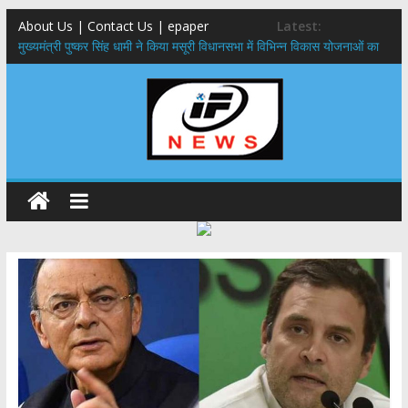
About Us | Contact Us | epaper
Latest:
मुख्यमंत्री पुष्कर सिंह धामी ने किया मसूरी विधानसभा में विभिन्न विकास योजनाओं का
लोकार्पण – शिलान्यास
एमडीडीए बोर्ड बैठक, देहरादून और मसूरी के विकास के लिए 25 बड़े प्रस्तावों को मिली
हरी झंडी
बुजुर्ग-दिव्यांगों के घर जाएंगे बीएलओ, करेंगे नोटिसों का निस्तारण
​देहरादून में 11 अगस्त को लगेगा एक दिवसीय रोजगार मेला, 559 पदों पर होगी भर्ती
पुष्पवर्षा और चरण प्रक्षालन के साथ देवभूमि ने किया शिवभक्त कांवड़ियों का
अभिनंदन,मुख्यमंत्री ने स्वास्थ्य सेवा शिविर का किया शुभारंभ, श्रद्धालुओं को अपने
हाथों से परोसा भोजन