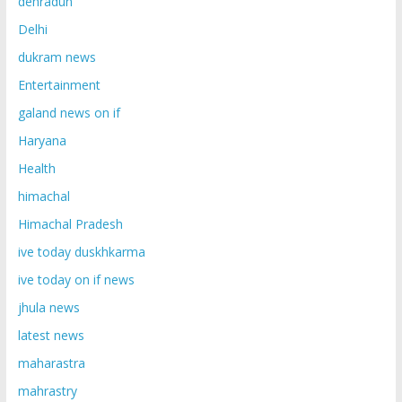
dehradun
Delhi
dukram news
Entertainment
galand news on if
Haryana
Health
himachal
Himachal Pradesh
ive today duskhkarma
ive today on if news
jhula news
latest news
maharastra
mahrastry