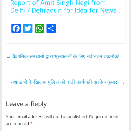
Report of Amit Singh Negi from
Delhi / Dehradun for Idea for News .
F
T
W
S
ac
w
h
h
e
itt
at
ar
b
er
s
e
←
वैज्ञानिक संस्थानों द्वारा भूस्खलनों के लिए नवीनतम तकनीक!
o
A
o
p
k
p
नशाखोरो के खिलाप पुलिस की कड़ी कार्यवाही-अशोक कुमार!
→
Leave a Reply
Your email address will not be published.
Required fields
are marked
*