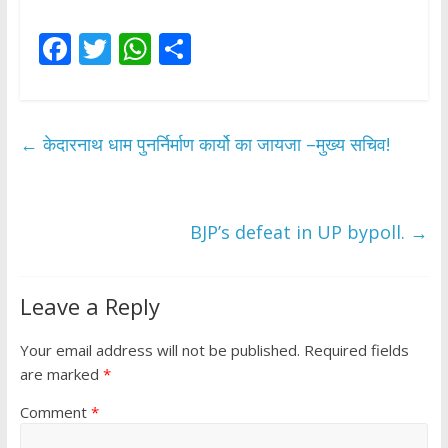
F
T
W
S
ac
w
h
h
e
itt
at
ar
b
er
s
e
←
केदारनाथ धाम पुनर्निर्माण कार्यो का जायजा –मुख्य सचिव!
o
A
o
p
k
p
BJP’s defeat in UP bypoll.
→
Leave a Reply
Your email address will not be published.
Required fields
are marked
*
Comment
*