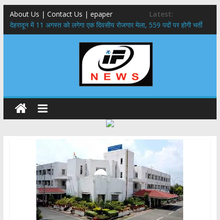
About Us | Contact Us | epaper
Latest:
​देहरादून में 11 अगस्त को लगेगा एक दिवसीय रोजगार मेला, 559 पदों पर होगी भर्ती
459 करोड़ से एचएनबी गढ़वाल विश्वविद्यालय में अनुसंधान संरचना होगी सुदृढ,उच्च
शिक्षा मंत्री धन सिंह रावत ने नवनियुक्त केन्द्रीय शिक्षा मंत्री से की मुलाकात
मुख्यमंत्री से महानिदेशक एनसीसी ने की शिष्टाचार भेंट,उत्तराखण्ड में एनसीसी के
विस्तार एवं आधुनिक आधारभूत संरचना के विकास पर हुई महत्वपूर्ण चर्चा
एमडीडीए बोर्ड बैठक, देहरादून और मसूरी के विकास के लिए 25 बड़े प्रस्तावों को मिली
हरी झंडी
बुजुर्ग-दिव्यांगों के घर जाएंगे बीएलओ, करेंगे नोटिसों का निस्तारण