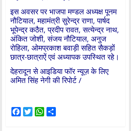
इस अवसर पर भाजपा मण्डल अध्यक्ष पूनम
नौटियाल, महामंत्री सुरेन्द्र राणा, पार्षद
भूपेन्द्र कठैत, प्रदीप रावत, सत्येन्द्र नाथ,
अंकित जोशी, संजय नौटियाल, अनुज
रोहिला, ओमप्रकाश बवाड़ी सहित सैकड़ों
छात्र-छात्राऐं एवं अध्यापक उपस्थित रहे।
देहरादून से आइडिया फॉर न्यूज़ के लिए
अमित सिंह नेगी की रिपोर्ट /
F
T
W
S
ac
w
h
h
e
itt
at
ar