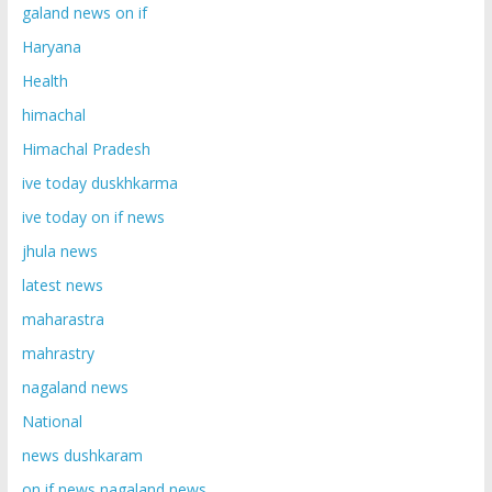
galand news on if
Haryana
Health
himachal
Himachal Pradesh
ive today duskhkarma
ive today on if news
jhula news
latest news
maharastra
mahrastry
nagaland news
National
news dushkaram
on if news nagaland news