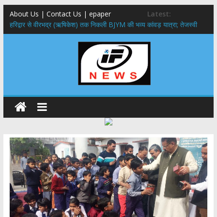
About Us | Contact Us | epaper
Latest:
​हरिद्वार से वीरभद्र (ऋषिकेश) तक निकली BJYM की भव्य कांवड़ यात्रा; तेजस्वी
सूर्या ने की देश व प्रदेशवासियों के कल्याण की कामना
नंदा की चौकी पुल हादसा: PWD के EE, AE और JE निलंबित, सीएम धामी के निर्देश
पर सख्त कार्रवाई
मुख्यमंत्री ने 9 लाख 87 हजार17 पेंशन लाभार्थियों को कुल 146 करोड़ 32 लाख
की पेंशन राशि का किया भुगतान
राष्ट्रीय हथकरघा दिवस पर मुख्यमंत्री धामी ने उत्कृष्ट बुनकरों और हस्तशिल्प
कारीगरों को किया सम्मानित
​धामी कैबिनेट का बड़ा फैसला: पशुपालकों को 60% तक सब्सिडी, गंगा एक्सप्रेसवे का
हरिद्वार तक होगा विस्तार