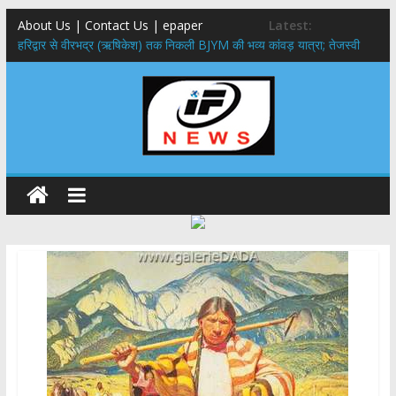
About Us | Contact Us | epaper
Latest:
​हरिद्वार से वीरभद्र (ऋषिकेश) तक निकली BJYM की भव्य कांवड़ यात्रा; तेजस्वी
सूर्या ने की देश व प्रदेशवासियों के कल्याण की कामना
नंदा की चौकी पुल हादसा: PWD के EE, AE और JE निलंबित, सीएम धामी के निर्देश
पर सख्त कार्रवाई
मुख्यमंत्री ने 9 लाख 87 हजार17 पेंशन लाभार्थियों को कुल 146 करोड़ 32 लाख
की पेंशन राशि का किया भुगतान
राष्ट्रीय हथकरघा दिवस पर मुख्यमंत्री धामी ने उत्कृष्ट बुनकरों और हस्तशिल्प
कारीगरों को किया सम्मानित
​धामी कैबिनेट का बड़ा फैसला: पशुपालकों को 60% तक सब्सिडी, गंगा एक्सप्रेसवे का
हरिद्वार तक होगा विस्तार