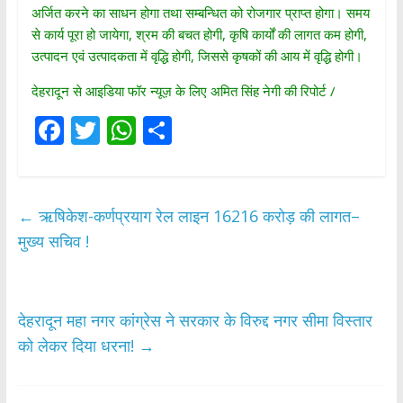
अर्जित करने का साधन होगा तथा सम्बन्धित को रोजगार प्राप्त होगा। समय
से कार्य पूरा हो जायेगा, श्रम की बचत होगी, कृषि कार्यों की लागत कम होगी,
उत्पादन एवं उत्पादकता में वृद्धि होगी, जिससे कृषकों की आय में वृद्धि होगी।
देहरादून से आइडिया फॉर न्यूज़ के लिए अमित सिंह नेगी की रिपोर्ट /
F
T
W
S
ac
w
h
h
e
itt
at
ar
b
er
s
e
←
ऋषिकेश-कर्णप्रयाग रेल लाइन 16216 करोड़ की लागत–
o
A
मुख्य सचिव !
o
p
k
p
देहरादून महा नगर कांग्रेस ने सरकार के विरुद्द नगर सीमा विस्तार
को लेकर दिया धरना!
→