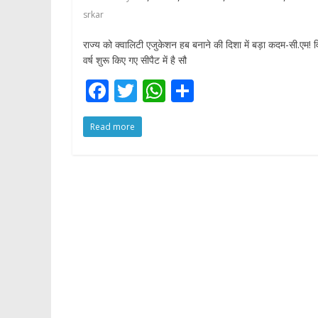
srkar
राज्य को क्वालिटी एजुकेशन हब बनाने की दिशा में बड़ा कदम-सी.एम! 
वर्ष शुरू किए गए सीपैट में है सौ
F
T
W
S
ac
w
h
h
Read more
e
itt
at
ar
b
er
s
e
o
A
o
p
k
p