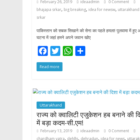
February 26, 2019
ideaadmin
0 Comment
,
,
,
bhajapa srkar
big breaking
idea for newsw
uttarakhand
srkar
पाकिस्तान को सबक सिखाने को सेना का पहले हमला! पुलवामा में हुए 
घटना में जहां हमने अपने जवान खोए
F
T
W
S
ac
w
h
h
Read more
e
itt
at
ar
b
er
s
e
o
A
o
p
Uttarakhand
k
p
राज्य को क्वालिटी एजुकेशन हब बनाने की द
में बड़ा कदम-सी.एम!
February 13, 2019
ideaadmin
0 Comment
,
,
,
,
chardham yatra
dehlhi
dehradun
idea for news
uttara