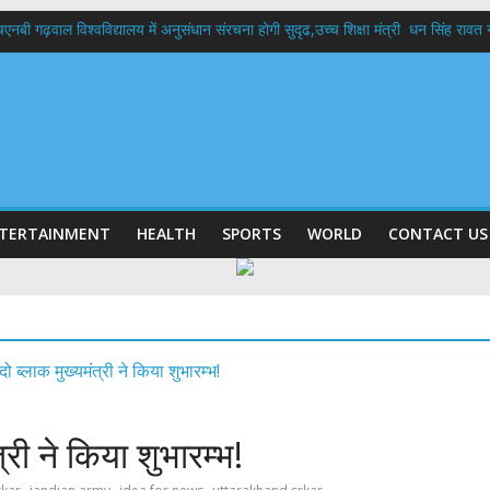
बी गढ़वाल विश्वविद्यालय में अनुसंधान संरचना होगी सुदृढ,उच्च शिक्षा मंत्री धन सिंह रावत ने न
 दिवस पर मुख्यमंत्री धामी ने उत्कृष्ट बुनकरों और हस्तशिल्प कारीगरों को किया सम्मानित
 बड़ा फैसला: पशुपालकों को 60% तक सब्सिडी, गंगा एक्सप्रेसवे का हरिद्वार तक होगा विस्तार
भद्र (ऋषिकेश) तक निकली BJYM की भव्य कांवड़ यात्रा; तेजस्वी सूर्या ने की देश व प्रदेशवासि
में रहें अधिकारी-मुख्य सचिव मानसून-एसईओसी से मुख्य सचिव ने की विस्तृत समीक्षा कहा-बंद
TERTAINMENT
HEALTH
SPORTS
WORLD
CONTACT US
्री ने किया शुभारम्भ!
,
,
,