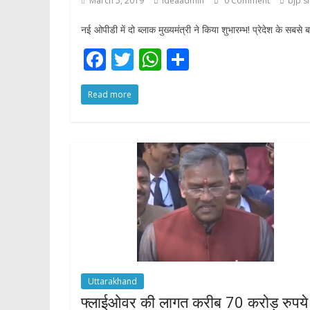
March 5, 2019
ideaadmin
0 Comment
bjp s
p
नई ओपीडी में दो ब्लाक मुख्यमंत्री ने किया शुभारम्भ! प्रेदेश के स
F
T
W
S
ac
w
h
h
Read more
e
itt
at
ar
b
er
s
e
o
A
o
p
k
p
Uttarakhand
फ्लाईओवर की लागत करीब 70 करोड़ रुपये