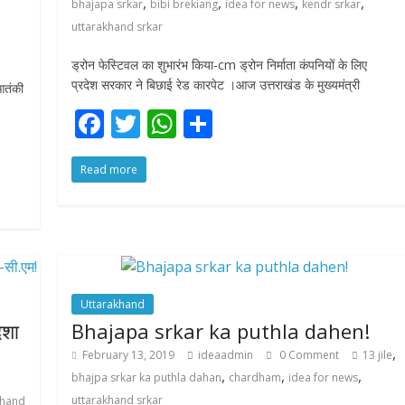
,
,
,
,
bhajapa srkar
bibi brekiang
idea for news
kendr srkar
uttarakhand srkar
ड्रोन फेस्टिवल का शुभारंभ किया-cm ड्रोन निर्माता कंपनियों के लिए
प्रदेश सरकार ने बिछाई रेड कारपेट ।आज उत्तराखंड के मुख्यमंत्री
आतंकी
F
T
W
S
ac
w
h
h
Read more
e
itt
at
ar
b
er
s
e
o
A
o
p
k
p
Uttarakhand
िशा
Bhajapa srkar ka puthla dahen!
,
February 13, 2019
ideaadmin
0 Comment
13 jile
,
,
,
bhajpa srkar ka puthla dahan
chardham
idea for news
uttarakhand srkar
khand