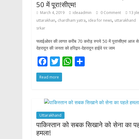
50 में पूरा!सीएम!
March 4, 2019
ideaadmin
0 Comment
13 jil
,
,
,
uttarakhan
chardham yatra
idea for news
uttarakhand
srkar
फ्लाईओवर की लागत करीब 70 करोड़ रुपये 50 में पूरा!सीएम! आज से
देहरादून की जनता को हरिद्वार-देहरादून हाईवे पर जाम
F
T
W
S
ac
w
h
h
Read more
e
itt
at
ar
b
er
s
e
o
A
o
p
Uttarakhand
k
p
पाकिस्तान को सबक सिखाने को सेना का प
हमला!