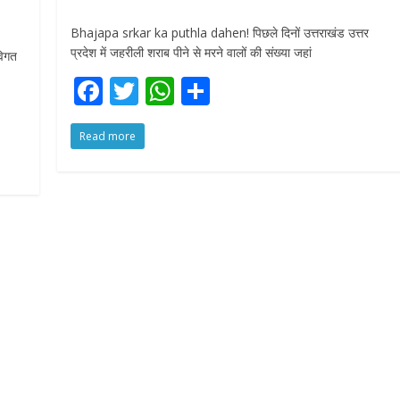
Bhajapa srkar ka puthla dahen! पिछले दिनों उत्तराखंड उत्तर
प्रदेश में जहरीली शराब पीने से मरने वालों की संख्या जहां
विगत
F
T
W
S
ac
w
h
h
Read more
e
itt
at
ar
b
er
s
e
o
A
o
p
k
p