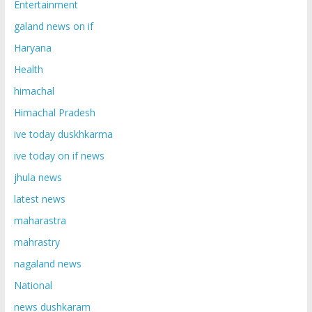
Entertainment
galand news on if
Haryana
Health
himachal
Himachal Pradesh
ive today duskhkarma
ive today on if news
jhula news
latest news
maharastra
mahrastry
nagaland news
National
news dushkaram