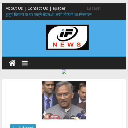
About Us | Contact Us | epaper
Latest:
बुजुर्ग-दिव्यांगों के घर जाएंगे बीएलओ, करेंगे नोटिसों का निस्तारण
24×7 अलर्ट मोड में रहें अधिकारी-मुख्य सचिव मानसून-एसईओसी से मुख्य सचिव ने
की विस्तृत समीक्षा कहा-बंद सड़कों को शीघ्र खोला जाए, लोगों को न हो दिक्कत
459 करोड़ से एचएनबी गढ़वाल विश्वविद्यालय में अनुसंधान संरचना होगी सुदृढ,उच्च
शिक्षा मंत्री धन सिंह रावत ने नवनियुक्त केन्द्रीय शिक्षा मंत्री से की मुलाकात
मुख्यमंत्री से महानिदेशक एनसीसी ने की शिष्टाचार भेंट,उत्तराखण्ड में एनसीसी के
विस्तार एवं आधुनिक आधारभूत संरचना के विकास पर हुई महत्वपूर्ण चर्चा
एमडीडीए बोर्ड बैठक, देहरादून और मसूरी के विकास के लिए 25 बड़े प्रस्तावों को मिली
हरी झंडी
Uttarakhand