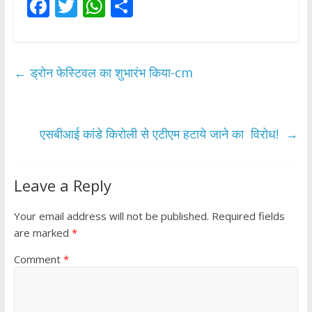
F
T
W
S
ac
w
h
h
e
itt
at
ar
b
er
s
e
←
ड्रोन फेस्टिवल का शुभारंभ किया-cm
o
A
o
p
k
p
एसबीआई कांडे किरोली से एटीएम हटाये जाने का विरोध!
→
Leave a Reply
Your email address will not be published.
Required fields
are marked
*
Comment
*