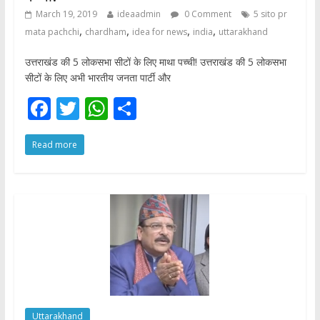
March 19, 2019
ideaadmin
0 Comment
5 sito pr
,
,
,
,
mata pachchi
chardham
idea for news
india
uttarakhand
उत्तराखंड की 5 लोकसभा सीटों के लिए माथा पच्ची! उत्तराखंड की 5 लोकसभा
सीटों के लिए अभी भारतीय जनता पार्टी और
F
T
W
S
ac
w
h
h
Read more
e
itt
at
ar
b
er
s
e
o
A
o
p
k
p
Uttarakhand