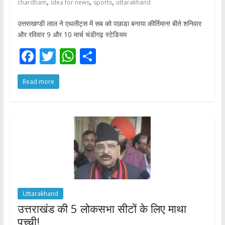
,
,
,
chardham
idea for news
sports
uttarakhand
उत्तराखण्डी लाल ने एथलीट्स में सब को पछाडा बनाया कीर्तिमान! बीते शनिवार
और रविवार 9 और 10 मार्च चंडीगढ़ स्टेडियम
F
T
W
S
ac
w
h
h
Read more
e
itt
at
ar
b
er
s
e
o
A
o
p
k
p
Uttarakhand
उत्तराखंड की 5 लोकसभा सीटों के लिए माथा
पच्ची!