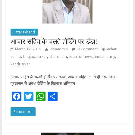
Uttarakhand
आचार सहित के चलते होर्डिंग पर डंडा!
March 12, 2019
ideaadmin
0 Comment
achar
,
,
,
,
,
sahita
bhajapa srkar
chardham
idea for news
indian army
kendr srkar
आचार सहित के चलते होर्डिंग पर डंडा! आचार संहिता लगते ही नगर निगम
प्रशासन ने अवैध होर्डिंग के खिलाफ अभियान
F
T
W
S
ac
w
h
h
Read more
e
itt
at
ar
b
er
s
e
o
A