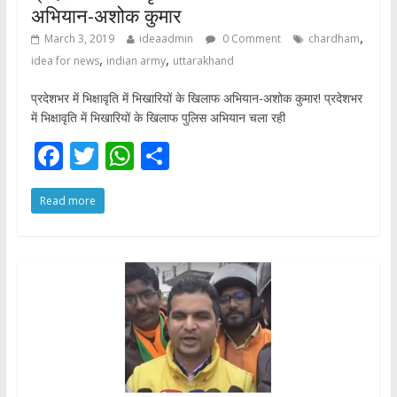
अभियान-अशोक कुमार
,
March 3, 2019
ideaadmin
0 Comment
chardham
,
,
idea for news
indian army
uttarakhand
प्रदेशभर में भिक्षावृति में भिखारियों के खिलाफ अभियान-अशोक कुमार! प्रदेशभर
में भिक्षावृति में भिखारियों के खिलाफ पुलिस अभियान चला रही
F
T
W
S
ac
w
h
h
Read more
e
itt
at
ar
b
er
s
e
o
A
o
p
k
p