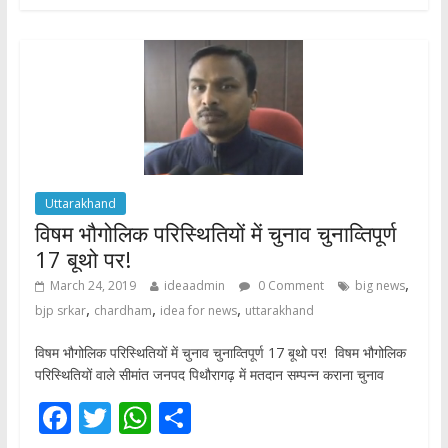
b
er
s
e
o
A
o
p
k
p
Uttarakhand
विषम भौगोलिक परिस्थितियों में चुनाव चुनाव्तिपूर्ण
17 बूथो पर!
,
March 24, 2019
ideaadmin
0 Comment
big news
,
,
,
bjp srkar
chardham
idea for news
uttarakhand
विषम भौगोलिक परिस्थितियों में चुनाव चुनाव्तिपूर्ण 17 बूथो पर! विषम भौगोलिक
परिस्थितियों वाले सीमांत जनपद पिथौरागढ़ में मतदान सम्पन्न कराना चुनाव
F
T
W
S