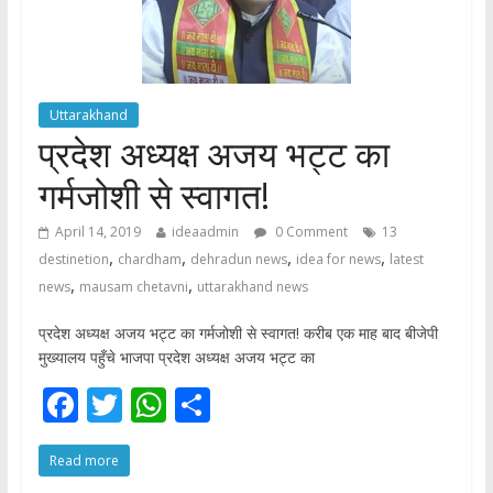
Uttarakhand
प्रदेश अध्यक्ष अजय भट्ट का
गर्मजोशी से स्वागत!
April 14, 2019
ideaadmin
0 Comment
13
,
,
,
,
destinetion
chardham
dehradun news
idea for news
latest
,
,
news
mausam chetavni
uttarakhand news
प्रदेश अध्यक्ष अजय भट्ट का गर्मजोशी से स्वागत! करीब एक माह बाद बीजेपी
मुख्यालय पहुँचे भाजपा प्रदेश अध्यक्ष अजय भट्ट का
F
T
W
S
ac
w
h
h
Read more
e
itt
at
ar