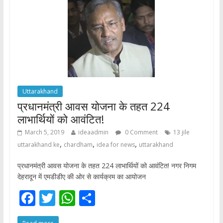
o
p
k
p
Uttarakhand
प्रधानमंत्री आवस योजना के तहत 224
लाभार्थियों को आवंटित!
March 5, 2019
ideaadmin
0 Comment
13 jile
,
,
,
uttarakhand ke
chardham
idea for news
uttarakhand
प्रधानमंत्री आवस योजना के तहत 224 लाभार्थियों को आवंटित! नगर निगम
देहरादून में एमडीडीए की ओर से कार्यक्रम का आयोजन
F
T
W
S
ac
w
h
h