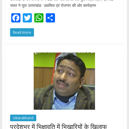
रावत ने युवा उत्तराखंड- उद्यमिता एवं रोजगार की ओर कार्यक्रम
F
T
W
S
ac
w
h
h
Read more
e
itt
at
ar
b
er
s
e
o
A
o
p
k
p
Uttarakhand
प्रदेशभर में भिक्षावृति में भिखारियों के खिलाफ