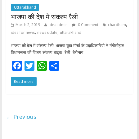
Uttarakhand
भाजपा की देश में संकल्प रैली
,
March 2, 2019
ideaadmin
0 Comment
chardham
,
,
idea for news
news udate
uttarakhand
भाजपा की देश में संकल्प रैली! भाजपा युवा मोर्चा के पदाधिकारियो ने गंगोलीहाट
विधानसभा की विजय संकल्प बाइक रैली बेरीनाग
F
T
W
S
ac
w
h
h
Read more
e
itt
at
ar
b
er
s
e
o
A
o
p
← Previous
k
p