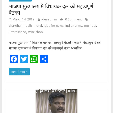
भाजपा मुख्यालय में विधायक दल की महत्वपूर्ण
बैठक!
March 14, 2019
ideaadmin
0 Comment
,
,
,
,
,
,
chardham
delhi
hotel
idea for news
indian army
mumbai
,
uttarakhand
wine shop
भाजपा मुख्यालय में विधायक दल की महत्वपूर्ण बैठक! राजधानी देहरादून स्थित
भाजपा मुख्यालय में विधायक दल की महत्वपूर्ण बैठक आयोजित
F
T
W
S
ac
w
h
h
Read more
e
itt
at
ar
b
er
s
e
o
A
o
p
k
p