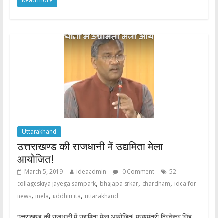
Read more
e
itt
at
ar
b
er
s
e
o
A
o
p
k
p
Uttarakhand
उत्तराखण्ड की राजधानी में उद्यमिता मेला
आयोजित!
March 5, 2019
ideaadmin
0 Comment
52
,
,
,
collageskiya jayega sampark
bhajapa srkar
chardham
idea for
,
,
,
news
mela
uddhimita
uttarakhand
उत्तराखण्ड की राजधानी में उद्यमिता मेला आयोजित! मुख्यमंत्री त्रिवेन्द्र सिंह