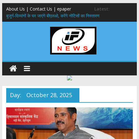
About Us | Contact Us | epaper
Latest:
बुजुर्ग-दिव्यांगों के घर जाएंगे बीएलओ, करेंगे नोटिसों का निस्तारण
24×7 अलर्ट मोड में रहें अधिकारी-मुख्य सचिव मानसून-एसईओसी से मुख्य सचिव ने
की विस्तृत समीक्षा कहा-बंद सड़कों को शीघ्र खोला जाए, लोगों को न हो दिक्कत
459 करोड़ से एचएनबी गढ़वाल विश्वविद्यालय में अनुसंधान संरचना होगी सुदृढ,उच्च
शिक्षा मंत्री धन सिंह रावत ने नवनियुक्त केन्द्रीय शिक्षा मंत्री से की मुलाकात
मुख्यमंत्री से महानिदेशक एनसीसी ने की शिष्टाचार भेंट,उत्तराखण्ड में एनसीसी के
विस्तार एवं आधुनिक आधारभूत संरचना के विकास पर हुई महत्वपूर्ण चर्चा
एमडीडीए बोर्ड बैठक, देहरादून और मसूरी के विकास के लिए 25 बड़े प्रस्तावों को मिली
हरी झंडी
Day:
October 28, 2025