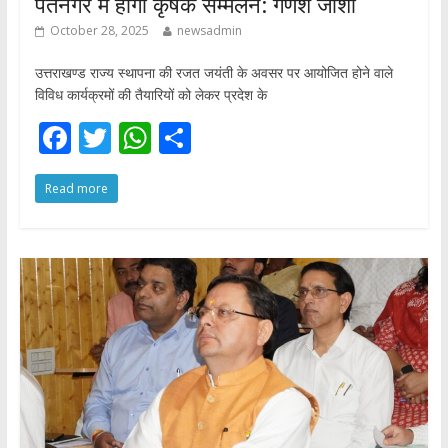
पंतनगर में होगा कृषक सम्मेलन: गणेश जोशी
October 28, 2025
newsadmin
उत्तराखण्ड राज्य स्थापना की रजत जयंती के अवसर पर आयोजित होने वाले
विविध कार्यक्रमों की तैयारियों को लेकर प्रदेश के
F
T
W
S
ac
w
h
h
Read more
e
itt
at
ar
b
er
s
e
o
A
o
p
k
p