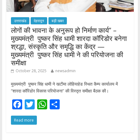
उत्तराखंड
देहरादून
बड़ी खबर
लोगों की भावना के अनुरूप हो निर्माण कार्य” –
मुख्यमंत्री पुष्कर सिंह धामी शारदा कॉरिडोर बनेगा
श्रद्धा, संस्कृति और समृद्धि का केंद्र —
मुख्यमंत्री पुष्कर सिंह धामी ने की परियोजना की
समीक्षा
October 28, 2025
newsadmin
मुख्यमंत्री पुष्कर सिंह धामी ने खटीमा लोहियाहेड स्थित कैम्प कार्यालय में
“शारदा कॉरिडोर विकास परियोजना” की विस्तृत समीक्षा बैठक की।
F
T
W
S
ac
w
h
h
Read more
e
itt
at
ar
b
er
s
e