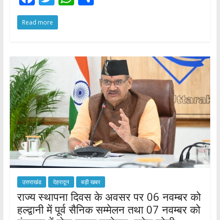
ac
w
h
h
Read more
e
itt
at
ar
b
er
s
e
o
A
o
p
k
p
उत्तराखंड
देहरादून
बड़ी खबर
राज्य स्थापना दिवस के अवसर पर 06 नवम्बर को
हल्द्वानी में पूर्व सैनिक सम्मेलन तथा 07 नवम्बर को