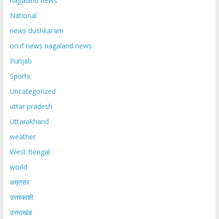
nagaland news
National
news dushkaram
on if news nagaland news
Punjab
Sports
Uncategorized
uttar pradesh
Uttarakhand
weather
West Bengal
world
अमृतसर
उत्तरकाशी
उत्तराखंड