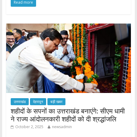
Read more
e
itt
at
ar
b
er
s
e
o
A
o
p
k
p
उत्तराखंड
देहरादून
बड़ी खबर
शहीदों के सपनों का उत्तराखंड बनाएंगे: सीएम धामी
ने राज्य आंदोलनकारी शहीदों को दी श्रद्धांजलि
October 2, 2025
newsadmin