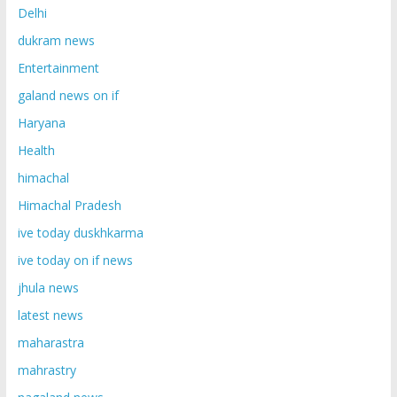
Delhi
dukram news
Entertainment
galand news on if
Haryana
Health
himachal
Himachal Pradesh
ive today duskhkarma
ive today on if news
jhula news
latest news
maharastra
mahrastry