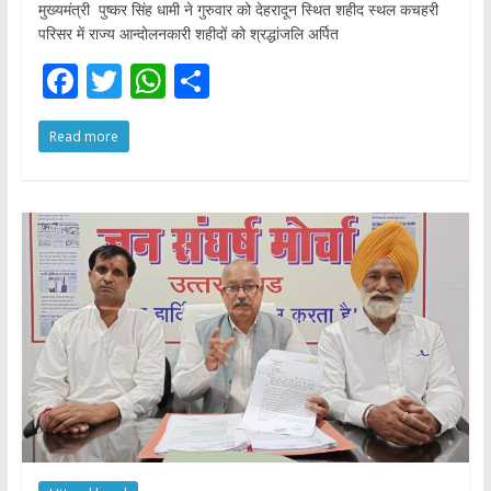
मुख्यमंत्री पुष्कर सिंह धामी ने गुरुवार को देहरादून स्थित शहीद स्थल कचहरी
परिसर में राज्य आन्दोलनकारी शहीदों को श्रद्धांजलि अर्पित
F
T
W
S
ac
w
h
h
Read more
e
itt
at
ar
b
er
s
e
o
A
o
p
k
p