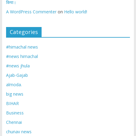
किया।
A WordPress Commenter
on
Hello world!
Categories
#himachal news
#news himachal
#news jhula
Ajab-Gajab
almoda.
big news
BIHAR
Business
Chennai
chunav news