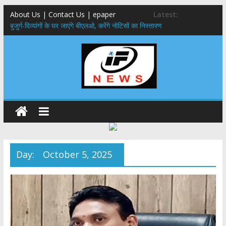
About Us | Contact Us | epaper
Latest:
बुजुर्ग-दिव्यांगों के घर जाएंगे बीएलओ, करेंगे नोटिसों का निस्तारण
24×7 अलर्ट मोड में रहें अधिकारी-मुख्य सचिव मानसून-एसईओसी से मुख्य सचिव ने
की विस्तृत समीक्षा कहा-बंद सड़कों को शीघ्र खोला जाए, लोगों को न हो दिक्कत
459 करोड़ से एचएनबी गढ़वाल विश्वविद्यालय में अनुसंधान संरचना होगी सुदृढ,उच्च
शिक्षा मंत्री धन सिंह रावत ने नवनियुक्त केन्द्रीय शिक्षा मंत्री से की मुलाकात
मुख्यमंत्री से महानिदेशक एनसीसी ने की शिष्टाचार भेंट,उत्तराखण्ड में एनसीसी के
विस्तार एवं आधुनिक आधारभूत संरचना के विकास पर हुई महत्वपूर्ण चर्चा
एमडीडीए बोर्ड बैठक, देहरादून और मसूरी के विकास के लिए 25 बड़े प्रस्तावों को मिली
हरी झंडी
Day:
October 5, 2025