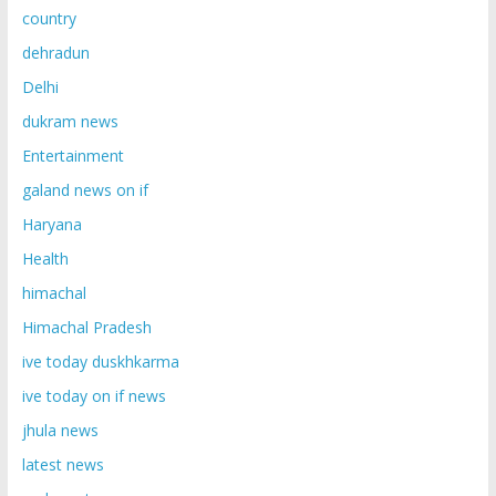
country
dehradun
Delhi
dukram news
Entertainment
galand news on if
Haryana
Health
himachal
Himachal Pradesh
ive today duskhkarma
ive today on if news
jhula news
latest news