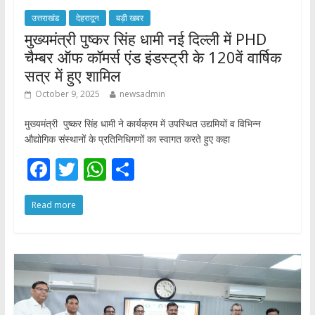
उत्तराखंड
देहरादून
बड़ी खबर
मुख्यमंत्री पुष्कर सिंह धामी नई दिल्ली में PHD
चैम्बर ऑफ कॉमर्स एंड इंडस्ट्री के 120वें वार्षिक
सत्र में हुए शामिल
October 9, 2025
newsadmin
मुख्यमंत्री पुष्कर सिंह धामी ने कार्यक्रम में उपस्थित उद्यमियों व विभिन्न
औद्योगिक संस्थानों के प्रतिनिधिगणों का स्वागत करते हुए कहा
F
T
W
S
ac
w
h
h
Read more
e
itt
at
ar
b
er
s
e
o
A
o
p
k
p