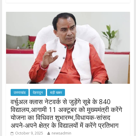
b
er
s
e
o
A
o
p
k
p
उत्तराखंड
देहरादून
बड़ी खबर
वर्चुअल क्लास नेटवर्क से जुड़ेंगे सूबे के 840
विद्यालय,आगामी 11 अक्टूबर को मुख्यमंत्री करेंगे
योजना का विधिवत शुभारम्भ,विधायक-सांसद
अपने-अपने क्षेत्र के विद्यालयों में करेंगे प्रतिभाग
October 9, 2025
newsadmin