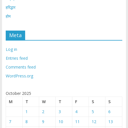
हरिद्धार
होम
Meta
Log in
Entries feed
Comments feed
WordPress.org
October 2025
M
T
W
T
F
S
S
1
2
3
4
5
6
7
8
9
10
11
12
13