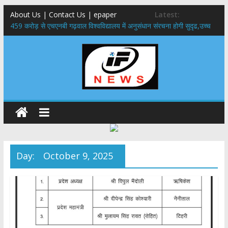
About Us | Contact Us | epaper
Latest:
459 करोड़ से एचएनबी गढ़वाल विश्वविद्यालय में अनुसंधान संरचना होगी सुदृढ,उच्च
शिक्षा मंत्री धन सिंह रावत ने नवनियुक्त केन्द्रीय शिक्षा मंत्री से की मुलाकात
राष्ट्रीय हथकरघा दिवस पर मुख्यमंत्री धामी ने उत्कृष्ट बुनकरों और हस्तशिल्प
कारीगरों को किया सम्मानित
​धामी कैबिनेट का बड़ा फैसला: पशुपालकों को 60% तक सब्सिडी, गंगा एक्सप्रेसवे का
हरिद्वार तक होगा विस्तार
​हरिद्वार से वीरभद्र (ऋषिकेश) तक निकली BJYM की भव्य कांवड़ यात्रा; तेजस्वी
सूर्या ने की देश व प्रदेशवासियों के कल्याण की कामना
24×7 अलर्ट मोड में रहें अधिकारी-मुख्य सचिव मानसून-एसईओसी से मुख्य सचिव ने
की विस्तृत समीक्षा कहा-बंद सड़कों को शीघ्र खोला जाए, लोगों को न हो दिक्कत
Day:
October 9, 2025