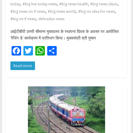
,
,
,
,
today
#big live today news
#big news health
#big news ideas
,
,
,
#big news on if news
#big news world
#big on idea for news
,
#big on if news
dehradun news
आईटीबीपी उत्तरी सीमान्त मुख्यालय के स्थापना दिवस के अवसर पर आयोजित
‘रेजिंग डे’ कार्यक्रम में प्रतिभाग किया। मुख्यमंत्री श्री पुष्कर
F
T
W
S
ac
w
h
h
Read more
e
itt
at
ar
b
er
s
e
o
A
o
p
k
p