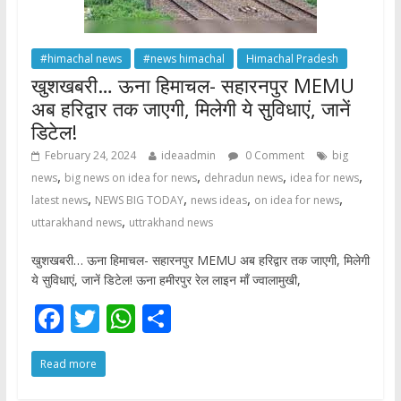
#himachal news
#news himachal
Himachal Pradesh
खुशखबरी… ऊना हिमाचल- सहारनपुर MEMU
अब हरिद्वार तक जाएगी, मिलेगी ये सुविधाएं, जानें
डिटेल!
February 24, 2024
ideaadmin
0 Comment
big
,
,
,
,
news
big news on idea for news
dehradun news
idea for news
,
,
,
,
latest news
NEWS BIG TODAY
news ideas
on idea for news
,
uttarakhand news
uttrakhand news
खुशखबरी… ऊना हिमाचल- सहारनपुर MEMU अब हरिद्वार तक जाएगी, मिलेगी
ये सुविधाएं, जानें डिटेल! ऊना हमीरपुर रेल लाइन माँ ज्वालामुखी,
F
T
W
S
ac
w
h
h
Read more
e
itt
at
ar