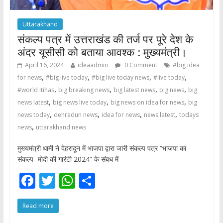
Uttarakhand
संकल्प पत्र में उत्तराखंड की तर्ज पर पूरे देश के
अंदर यूसीसी को बताया आवश्क : मुख्यमंत्री।
April 16, 2024
ideaadmin
0 Comment
#big idea
,
,
,
,
for news
#big live today
#big live today news
#live today
,
,
,
,
#world itihas
big breaking news
big latest news
big news
big
,
,
,
news latest
big news live today
big news on idea for news
big
,
,
,
,
news today
dehradun news
idea for news
news latest
todays
,
news
uttarakhand news
मुख्यमंत्री धामी ने देहरादून में भाजपा द्वारा जारी संकल्प पत्र “भाजपा का
संकल्प- मोदी की गारंटी 2024” के संबध में
F
T
W
S
ac
w
h
h
Read more
e
itt
at
ar