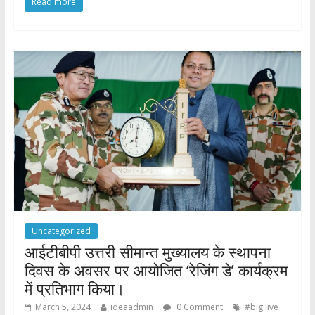
Read more
e
itt
at
ar
b
er
s
e
o
A
o
p
k
p
Uncategorized
आईटीबीपी उत्तरी सीमान्त मुख्यालय के स्थापना
दिवस के अवसर पर आयोजित ‘रेजिंग डे’ कार्यक्रम
में प्रतिभाग किया।
March 5, 2024
ideaadmin
0 Comment
#big live