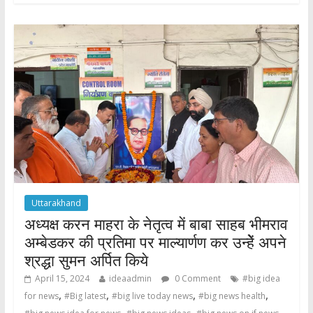
b
er
s
e
o
A
o
p
k
p
Uttarakhand
अध्यक्ष करन माहरा के नेतृत्व में बाबा साहब भीमराव
अम्बेडकर की प्रतिमा पर माल्यार्णण कर उन्हेें अपने
श्रद्धा सुमन अर्पित किये
April 15, 2024
ideaadmin
0 Comment
#big idea
,
,
,
,
for news
#Big latest
#big live today news
#big news health
,
,
,