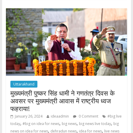
b
er
s
e
o
A
o
p
k
p
Uttarakhand
मुख्यमंत्री पुष्कर सिंह धामी ने गणतंत्र दिवस के
अवसर पर मुख्यमंत्री आवास में राष्ट्रीय ध्वज
फहराया!
January 26, 2024
ideaadmin
0 Comment
#big live
,
,
,
,
today
#big on idea for news
big news
big news live today
big
,
,
,
news on idea for news
dehradun news
idea for news
live news