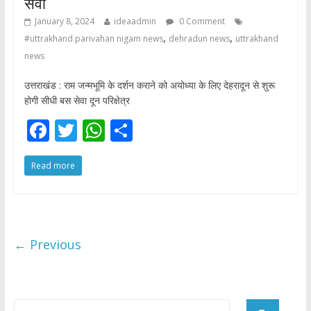
सेवा
January 8, 2024
ideaadmin
0 Comment
,
,
#uttrakhand parivahan nigam news
dehradun news
uttrakhand
news
उत्तराखंड : राम जन्मभूमि के दर्शन कराने को अयोध्या के लिए देहरादून से शुरू
होगी सीधी बस सेवा दून परिक्षेत्र
F
T
W
S
ac
w
h
h
Read more
e
itt
at
ar
b
er
s
e
o
A
o
p
← Previous
k
p