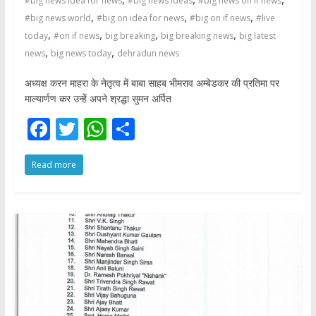
#big news idea for news
#big news ideas
#big news on if news
,
,
,
#big news world
#big on idea for news
#big on if news
#live
,
,
,
,
today
#on if news
big breaking
big breaking news
big latest
,
,
news
big news today
dehradun news
अध्यक्ष करन माहरा के नेतृत्व में बाबा साहब भीमराव अम्बेडकर की प्रतिमा पर
माल्यार्णण कर उन्हेें अपने श्रद्धा सुमन अर्पित
F
T
W
S
ac
w
h
h
Read more
e
itt
at
ar
b
er
s
e
o
A
o
p
k
p