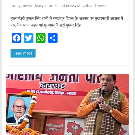
,
,
,
today
news ideas
uttarakhand news
uttrakhand news
मुख्यमंत्री पुष्कर सिंह धामी ने गणतंत्र दिवस के अवसर पर मुख्यमंत्री आवास में
राष्ट्रीय ध्वज फहराया! मुख्यमंत्री श्री पुष्कर सिंह
F
T
W
S
ac
w
h
h
Read more
e
itt
at
ar
b
er
s
e
o
A
o
p
k
p