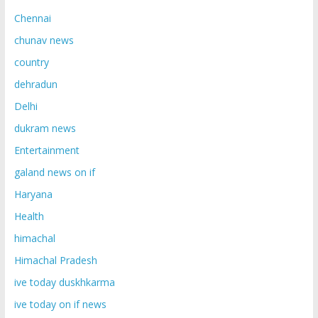
Chennai
chunav news
country
dehradun
Delhi
dukram news
Entertainment
galand news on if
Haryana
Health
himachal
Himachal Pradesh
ive today duskhkarma
ive today on if news