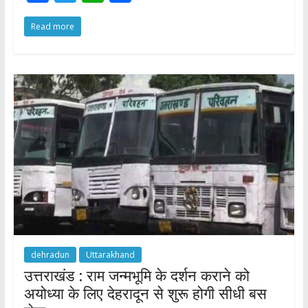
ac
w
h
h
Read more
e
itt
at
ar
b
er
s
e
o
A
o
p
k
p
dehradun
Uttarakhand
उत्तराखंड : राम जन्मभूमि के दर्शन कराने को
अयोध्या के लिए देहरादून से शुरू होगी सीधी बस