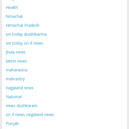
Health
himachal
Himachal Pradesh
ive today duskhkarma
ive today on if news
jhula news
latest news
maharastra
mahrastry
nagaland news
National
news dushkaram
on if news nagaland news
Punjab