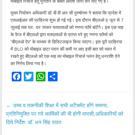
मोबाइल रिचार्ज हेतु भुगतान के बाबत आदेश जारी कर दिए गए हैं।
मुख्य निर्वाचन अधिकारी डॉ. बी वी आर सी पुरुषोत्तम ने बताया कि प्रदेश में
एसआईआर की प्रक्रिया शुरू हो गई गई। इस दौरान बीएलओ 8 जून से 7
जुलाई तक घर- घर जाकर मतदाताओं को गणना फॉर्म बांटेंगे। इस एक माह
के फेज में बीएलओ द्वारा मतदाताओं से प्राप्त भरे हुए गणना फॉर्म्स को
“बीएलओ ऐप” के माध्यम से डिजिटलाइज किया जाएगा। इस पूरी प्रक्रिया
में BLO को मोबाइल डाटा प्लान की कमी ना आए इसी बात को ध्यान में
रखते हुए बीएलओ को एक माह का मोबाइल रिचार्ज प्लान हेतु धनराशि देने
का निर्णय लिया गया है।
F
T
W
S
ac
w
h
h
e
itt
at
ar
b
er
s
e
←
उच्च व तकनीकी शिक्षा में सभी अटैचमेंट होंगे समाप्त,
o
A
प्रतिनियुक्ति पर गये कार्मिकों की भी होगी वापसी,अधिकारियों को
o
p
दिये निर्देश: डॉ. धन सिंह रावत
k
p