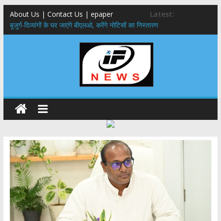
About Us | Contact Us | epaper
Latest:
बुजुर्ग-दिव्यांगों के घर जाएंगे बीएलओ, करेंगे नोटिसों का निस्तारण
24×7 अलर्ट मोड में रहें अधिकारी-मुख्य सचिव मानसून-एसईओसी से मुख्य सचिव ने
की विस्तृत समीक्षा कहा-बंद सड़कों को शीघ्र खोला जाए, लोगों को न हो दिक्कत
459 करोड़ से एचएनबी गढ़वाल विश्वविद्यालय में अनुसंधान संरचना होगी सुदृढ,उच्च
शिक्षा मंत्री धन सिंह रावत ने नवनियुक्त केन्द्रीय शिक्षा मंत्री से की मुलाकात
मुख्यमंत्री से महानिदेशक एनसीसी ने की शिष्टाचार भेंट,उत्तराखण्ड में एनसीसी के
विस्तार एवं आधुनिक आधारभूत संरचना के विकास पर हुई महत्वपूर्ण चर्चा
एमडीडीए बोर्ड बैठक, देहरादून और मसूरी के विकास के लिए 25 बड़े प्रस्तावों को मिली
हरी झंडी