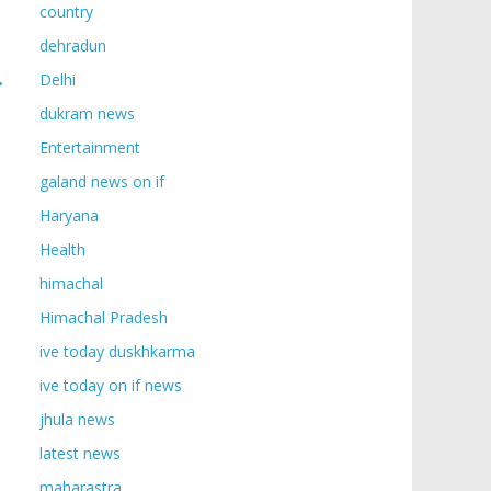
country
dehradun
→
Delhi
dukram news
Entertainment
galand news on if
Haryana
Health
himachal
Himachal Pradesh
ive today duskhkarma
ive today on if news
jhula news
latest news
maharastra