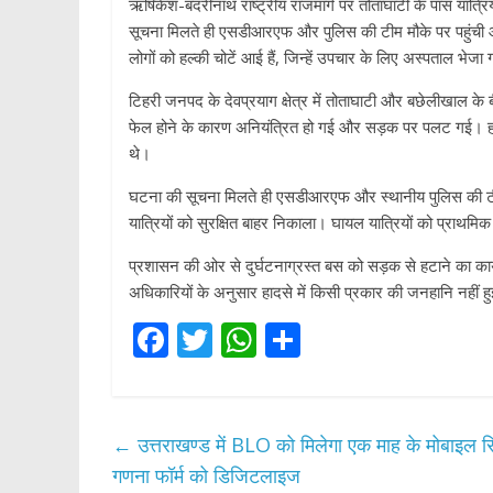
ऋषिकेश-बदरीनाथ राष्ट्रीय राजमार्ग पर तोताघाटी के पास यात्
सूचना मिलते ही एसडीआरएफ और पुलिस की टीम मौके पर पहुंची और 
लोगों को हल्की चोटें आई हैं, जिन्हें उपचार के लिए अस्पताल भेजा 
टिहरी जनपद के देवप्रयाग क्षेत्र में तोताघाटी और बछेलीखाल क
फेल होने के कारण अनियंत्रित हो गई और सड़क पर पलट गई। हा
थे।
घटना की सूचना मिलते ही एसडीआरएफ और स्थानीय पुलिस की टीम तत
यात्रियों को सुरक्षित बाहर निकाला। घायल यात्रियों को प्राथमि
प्रशासन की ओर से दुर्घटनाग्रस्त बस को सड़क से हटाने का कार्य
अधिकारियों के अनुसार हादसे में किसी प्रकार की जनहानि नहीं हुई
F
T
W
S
ac
w
h
h
e
itt
at
ar
b
er
s
e
←
उत्तराखण्ड में BLO को मिलेगा एक माह के मोबाइल र
o
A
गणना फॉर्म को डिजिटलाइज