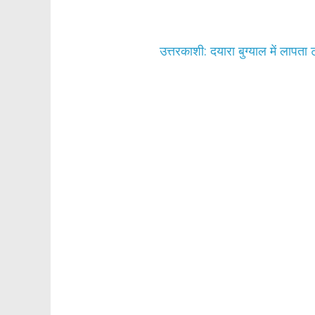
o
p
k
p
उत्तरकाशी: दयारा बुग्याल में लापता ट