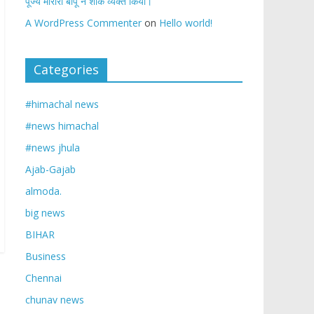
पूज्य मोरारी बापू ने शोक व्यक्त किया।
A WordPress Commenter
on
Hello world!
Categories
#himachal news
#news himachal
#news jhula
Ajab-Gajab
almoda.
big news
BIHAR
Business
Chennai
chunav news