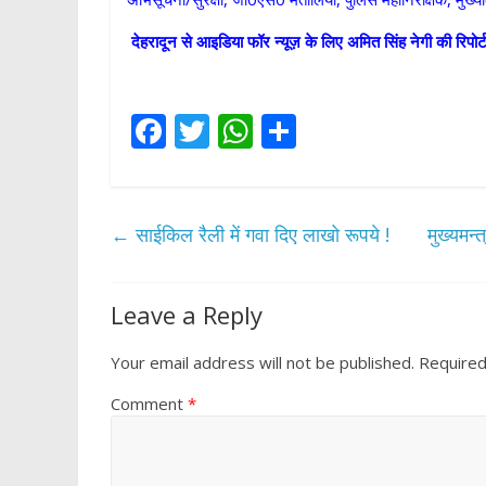
देहरादून से आइडिया फॉर न्यूज़ के लिए अमित सिंह नेगी की रिपोर्
F
T
W
S
ac
w
h
h
e
itt
at
ar
b
er
s
e
←
साईकिल रैली में गवा दिए लाखो रूपये !
मुख्यमन्
o
A
o
p
Leave a Reply
k
p
Your email address will not be published.
Required
Comment
*