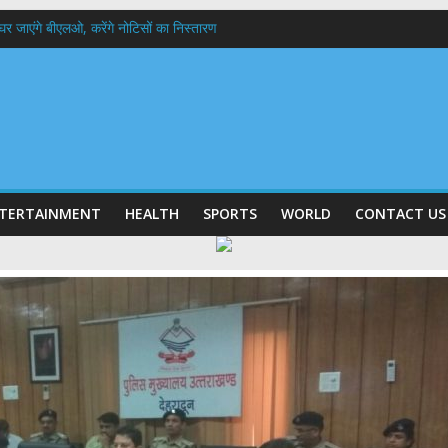
 के घर जाएंगे बीएलओ, करेंगे नोटिसों का निस्तारण
में रहें अधिकारी-मुख्य सचिव मानसून-एसईओसी से मुख्य सचिव ने की विस्तृत समीक्षा कहा-बंद
बी गढ़वाल विश्वविद्यालय में अनुसंधान संरचना होगी सुदृढ,उच्च शिक्षा मंत्री धन सिंह रावत ने न
हानिदेशक एनसीसी ने की शिष्टाचार भेंट,उत्तराखण्ड में एनसीसी के विस्तार एवं आधुनिक आधारभूत 
ठक, देहरादून और मसूरी के विकास के लिए 25 बड़े प्रस्तावों को मिली हरी झंडी
TERTAINMENT
HEALTH
SPORTS
WORLD
CONTACT US