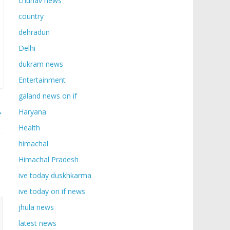
chunav news
country
dehradun
Delhi
dukram news
Entertainment
galand news on if
→
Haryana
Health
himachal
Himachal Pradesh
ive today duskhkarma
ive today on if news
jhula news
latest news