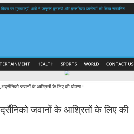
 दिवस पर मुख्यमंत्री धामी ने उत्कृष्ट बुनकरों और हस्तशिल्प कारीगरों को किया सम्मानित
त्तराखण्ड क्षत्रिय कल्याण समिति की वेबसाइट एवं क्षत्रिय जागरण स्मारिका का किया विमोचन
 घर तिरंगा यात्रा कार्यक्रम में किया प्रतिभाग,मुख्यमंत्री ने प्रदेशवासियों से स्वतंत्रता दिवस प
ल हादसा: PWD के EE, AE और JE निलंबित, सीएम धामी के निर्देश पर सख्त कार्रवाई
9 लाख 87 हजार17 पेंशन लाभार्थियों को कुल 146 करोड़ 32 लाख की पेंशन राशि का किया भुग
TERTAINMENT
HEALTH
SPORTS
WORLD
CONTACT US
र्द्सैनिको जवानों के आश्रितों के लिए की