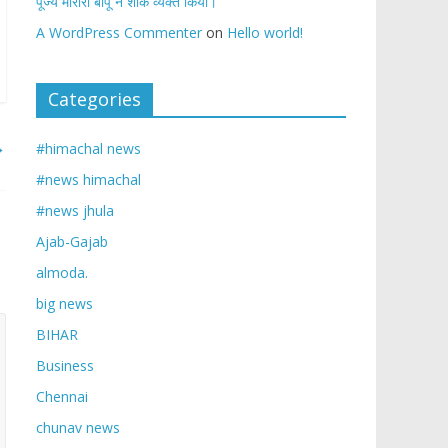
पूज्य मोरारी बापू ने शोक व्यक्त किया।
A WordPress Commenter
on
Hello world!
Categories
→
#himachal news
#news himachal
#news jhula
Ajab-Gajab
almoda.
big news
BIHAR
Business
Chennai
chunav news