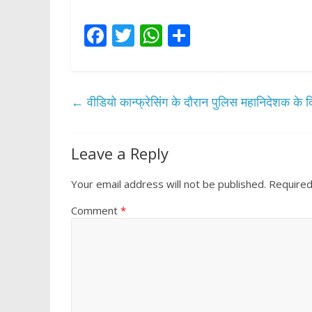
F
T
W
S
ac
w
h
h
e
itt
at
ar
b
er
s
e
←
वीडियो कान्फ्रेसिंग के दौरान पुलिस महानिदेशक के दिश
o
A
o
p
Leave a Reply
k
p
Your email address will not be published.
Required
Comment
*