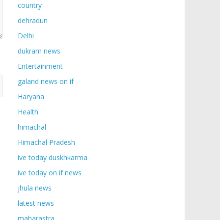
country
dehradun
Delhi
dukram news
Entertainment
galand news on if
Haryana
Health
himachal
Himachal Pradesh
ive today duskhkarma
ive today on if news
jhula news
latest news
maharastra