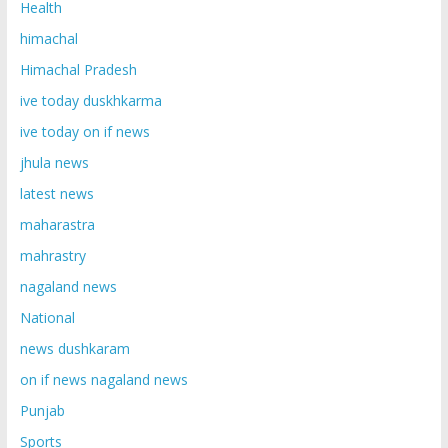
Health
himachal
Himachal Pradesh
ive today duskhkarma
ive today on if news
jhula news
latest news
maharastra
mahrastry
nagaland news
National
news dushkaram
on if news nagaland news
Punjab
Sports