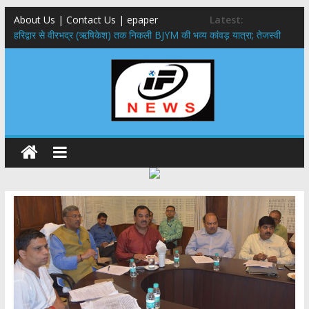
About Us | Contact Us | epaper
Latest:
​हरिद्वार से वीरभद्र (ऋषिकेश) तक निकली BJYM की भव्य कांवड़ यात्रा; तेजस्वी
सूर्या ने की देश व प्रदेशवासियों के कल्याण की कामना
नंदा की चौकी पुल हादसा: PWD के EE, AE और JE निलंबित, सीएम धामी के निर्देश
पर सख्त कार्रवाई
मुख्यमंत्री ने 9 लाख 87 हजार17 पेंशन लाभार्थियों को कुल 146 करोड़ 32 लाख
की पेंशन राशि का किया भुगतान
राष्ट्रीय हथकरघा दिवस पर मुख्यमंत्री धामी ने उत्कृष्ट बुनकरों और हस्तशिल्प
कारीगरों को किया सम्मानित
​धामी कैबिनेट का बड़ा फैसला: पशुपालकों को 60% तक सब्सिडी, गंगा एक्सप्रेसवे का
हरिद्वार तक होगा विस्तार