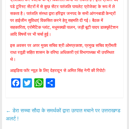
पडे टूरिस्ट सेंटरों में से कुछ सेंटर पतंजलि पायलेट प्रोजेक्ट के रूप में ले
सकता है। पतंजलि संस्था द्वारा हरिद्वार जनपद के सभी आंगनबाडी केन्द्रों
पर हाईजीन सुविधाएं विकसित करने हेतु सहमति दी गई। बैठक में
सहकारिता, एरोमैटिक प्लांट, मधुमक्खी पालन, जड़ी बूटी पादप डाक्यूमेंटेशन
आदि विषयों पर भी चर्चा हुई।
इस अवसर पर अपर मुख्य सचिव श्री ओमप्रकाश, प्रमुख सचिव श्रीमती
राधा रतूडी सहित शासन के वरिष्ठ अधिकारी एवं विभागाध्यक्ष भी उपस्थित
थे।
आइडिया फॉर न्यूज़ के लिए देहरादून से अमित सिंह नेगी की रिपोर्ट!
F
T
W
S
ac
w
h
h
e
itt
at
ar
b
er
s
e
←
डेरा सच्चा सौदा के समर्थकों द्वारा उत्पात मचाने पर उत्तराखण्ड
o
A
अलर्ट !
o
p