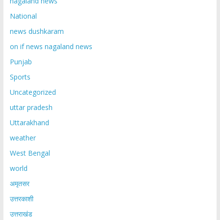
nagaland news
National
news dushkaram
on if news nagaland news
Punjab
Sports
Uncategorized
uttar pradesh
Uttarakhand
weather
West Bengal
world
अमृतसर
उत्तरकाशी
उत्तराखंड