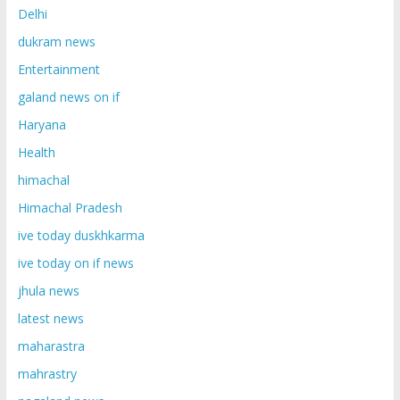
Delhi
dukram news
Entertainment
galand news on if
Haryana
Health
himachal
Himachal Pradesh
ive today duskhkarma
ive today on if news
jhula news
latest news
maharastra
mahrastry