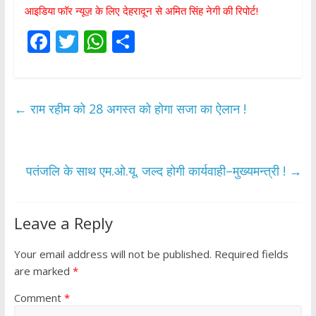
आइडिया फॉर न्यूज़ के लिए देहरादून से अमित सिंह नेगी की रिपोर्ट!
F
T
W
S
ac
w
h
h
e
itt
at
ar
b
er
s
e
←
राम रहीम को 28 अगस्त को होगा सजा का ऐलान !
o
A
o
p
k
p
पतंजलि के साथ एम.ओ.यू. जल्द होगी कार्यवाही–मुख्यमन्त्री !
→
Leave a Reply
Your email address will not be published.
Required fields
are marked
*
Comment
*