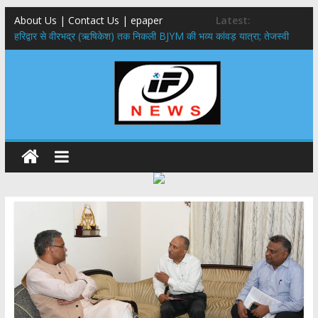
About Us | Contact Us | epaper
Latest:
​हरिद्वार से वीरभद्र (ऋषिकेश) तक निकली BJYM की भव्य कांवड़ यात्रा; तेजस्वी
सूर्या ने की देश व प्रदेशवासियों के कल्याण की कामना
नंदा की चौकी पुल हादसा: PWD के EE, AE और JE निलंबित, सीएम धामी के निर्देश
पर सख्त कार्रवाई
मुख्यमंत्री ने 9 लाख 87 हजार17 पेंशन लाभार्थियों को कुल 146 करोड़ 32 लाख
की पेंशन राशि का किया भुगतान
राष्ट्रीय हथकरघा दिवस पर मुख्यमंत्री धामी ने उत्कृष्ट बुनकरों और हस्तशिल्प
कारीगरों को किया सम्मानित
​धामी कैबिनेट का बड़ा फैसला: पशुपालकों को 60% तक सब्सिडी, गंगा एक्सप्रेसवे का
हरिद्वार तक होगा विस्तार