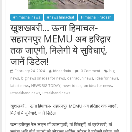
#himachal news
#news himachal
Himachal Pradesh
खुशखबरी… ऊना हिमाचल-
सहारनपुर MEMU अब हरिद्वार
तक जाएगी, मिलेगी ये सुविधाएं,
जानें डिटेल!
February 24, 2024
ideaadmin
0 Comment
big
,
,
,
,
news
big news on idea for news
dehradun news
idea for news
,
,
,
,
latest news
NEWS BIG TODAY
news ideas
on idea for news
,
uttarakhand news
uttrakhand news
खुशखबरी… ऊना हिमाचल- सहारनपुर MEMU अब हरिद्वार तक जाएगी,
मिलेगी ये सुविधाएं, जानें डिटेल!
ऊना हमीरपुर रेल लाइन माँ ज्वालामुखी, मां चिंतपूर्णी, मां ब्रजेश्वरी, मां
चामुंडा आदि तीर्थ स्‍थलों को जोड़कर धार्मिक-पर्यटन में बढ़ोतरी करेगा. वहीं