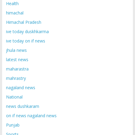
Health
himachal
Himachal Pradesh
ive today duskhkarma
ive today on if news
jhula news
latest news
maharastra
mahrastry
nagaland news
National
news dushkaram
on if news nagaland news
Punjab
Sports