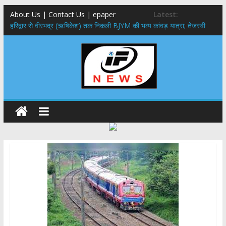
About Us | Contact Us | epaper
Latest:
​हरिद्वार से वीरभद्र (ऋषिकेश) तक निकली BJYM की भव्य कांवड़ यात्रा; तेजस्वी
सूर्या ने की देश व प्रदेशवासियों के कल्याण की कामना
नंदा की चौकी पुल हादसा: PWD के EE, AE और JE निलंबित, सीएम धामी के निर्देश
पर सख्त कार्रवाई
मुख्यमंत्री ने 9 लाख 87 हजार17 पेंशन लाभार्थियों को कुल 146 करोड़ 32 लाख
की पेंशन राशि का किया भुगतान
राष्ट्रीय हथकरघा दिवस पर मुख्यमंत्री धामी ने उत्कृष्ट बुनकरों और हस्तशिल्प
कारीगरों को किया सम्मानित
​धामी कैबिनेट का बड़ा फैसला: पशुपालकों को 60% तक सब्सिडी, गंगा एक्सप्रेसवे का
हरिद्वार तक होगा विस्तार