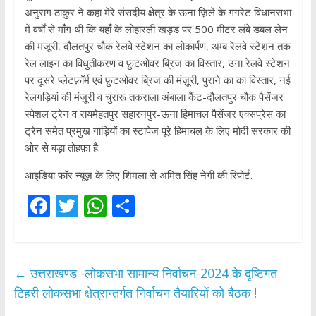
अनुराग ठाकुर ने कहा मेरे संसदीय क्षेत्र के ऊना ज़िले के गगरेट विधानसभा
में वर्षों से माँग थी कि यहाँ के लोहारली खड्ड पर 500 मीटर लंबे डबल लेन
की मंजूरी, दौलतपुर चौक रेलवे स्टेशन का लोकार्पण, अम्ब रेलवे स्टेशन तक
रेल लाइन का विधुतीकरण व फ़ुटओवर ब्रिज का विस्तार, उना रेलवे स्टेशन
पर दूसरे प्लेटफ़ॉर्म एवं फ़ुटओवर ब्रिज की मंज़ूरी, पुराने का का विस्तार, नई
रेलगड़ियां की मंज़ूरी व चुरारू तकराला अंबाला कैंट-दौलतपुर चौक पैसेंजर
स्पेशल ट्रेन व रायमेहतपुर सहारनपुर-ऊना हिमाचल पैसेंजर एक्सप्रेस का
ट्रेन समेत प्रमुख गाड़ियों का स्टापेज पूरे हिमाचल के लिए मोदी सरकार की
ओर से बड़ा तोहफ़ा है.
आइडिया फॉर न्यूज़ के लिए शिमला से अमित सिंह नेगी की रिपोर्ट.
F
T
W
S
ac
w
h
h
e
itt
at
ar
b
er
s
e
←
उत्तराखण्ड -लोकसभा सामान्य निर्वाचन-2024 के दृष्टिगत
o
A
टिहरी लोकसभा क्षेत्रान्तर्गत निर्वाचन तैयारियों को बैठक !