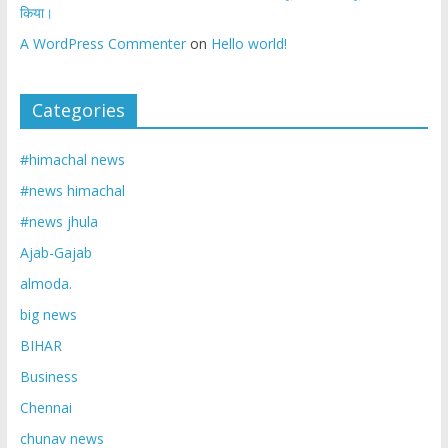
किया।
A WordPress Commenter
on
Hello world!
Categories
#himachal news
#news himachal
#news jhula
Ajab-Gajab
almoda.
big news
BIHAR
Business
Chennai
chunav news