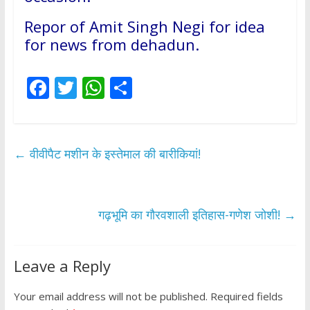
Repor of Amit Singh Negi for idea
for news from dehadun.
F
T
W
S
ac
w
h
h
e
itt
at
ar
b
er
s
e
←
वीवीपैट मशीन के इस्तेमाल की बारीकियां!
o
A
o
p
k
p
गढ़भूमि का गौरवशाली इतिहास-गणेश जोशी!
→
Leave a Reply
Your email address will not be published.
Required fields