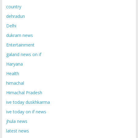
country
dehradun
Delhi
dukram news
Entertainment
galand news on if
Haryana
Health
himachal
Himachal Pradesh
ive today duskhkarma
ive today on if news
jhula news
latest news