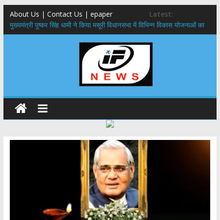
About Us | Contact Us | epaper
Latest:
मुख्यमंत्री पुष्कर सिंह धामी ने किया मसूरी विधानसभा में विभिन्न विकास योजनाओं का
लोकार्पण – शिलान्यास
एमडीडीए बोर्ड बैठक, देहरादून और मसूरी के विकास के लिए 25 बड़े प्रस्तावों को मिली
हरी झंडी
बुजुर्ग-दिव्यांगों के घर जाएंगे बीएलओ, करेंगे नोटिसों का निस्तारण
​देहरादून में 11 अगस्त को लगेगा एक दिवसीय रोजगार मेला, 559 पदों पर होगी भर्ती
पुष्पवर्षा और चरण प्रक्षालन के साथ देवभूमि ने किया शिवभक्त कांवड़ियों का
अभिनंदन,मुख्यमंत्री ने स्वास्थ्य सेवा शिविर का किया शुभारंभ, श्रद्धालुओं को अपने
हाथों से परोसा भोजन