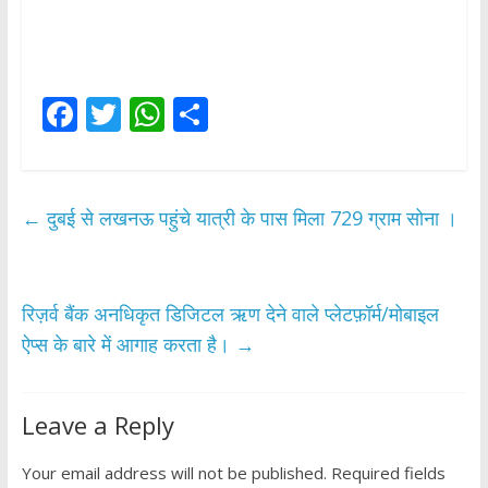
F
T
W
S
ac
w
h
h
e
itt
at
ar
b
er
s
e
←
दुबई से लखनऊ पहुंचे यात्री के पास मिला 729 ग्राम सोना ।
o
A
o
p
k
p
रिज़र्व बैंक अनधिकृत डिजिटल ऋण देने वाले प्लेटफ़ॉर्म/मोबाइल
ऐप्स के बारे में आगाह करता है।
→
Leave a Reply
Your email address will not be published.
Required fields