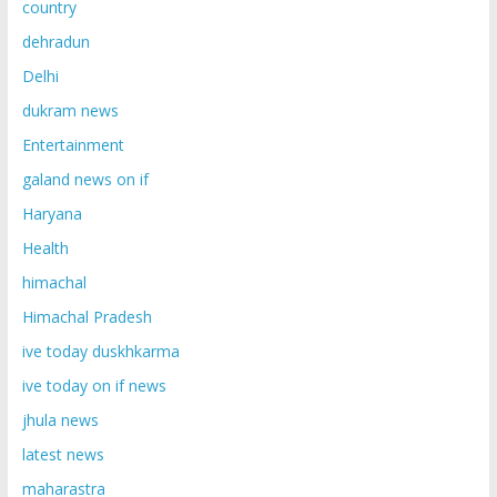
country
dehradun
Delhi
dukram news
Entertainment
galand news on if
Haryana
Health
himachal
Himachal Pradesh
ive today duskhkarma
ive today on if news
jhula news
latest news
maharastra