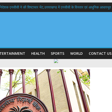
हानिदेशक एनसीसी ने की शिष्टाचार भेंट,उत्तराखण्ड में एनसीसी के विस्तार एवं आधुनिक आधारभूत 
 बड़ा फैसला: पशुपालकों को 60% तक सब्सिडी, गंगा एक्सप्रेसवे का हरिद्वार तक होगा विस्तार
भद्र (ऋषिकेश) तक निकली BJYM की भव्य कांवड़ यात्रा; तेजस्वी सूर्या ने की देश व प्रदेशवासि
में रहें अधिकारी-मुख्य सचिव मानसून-एसईओसी से मुख्य सचिव ने की विस्तृत समीक्षा कहा-बंद
बी गढ़वाल विश्वविद्यालय में अनुसंधान संरचना होगी सुदृढ,उच्च शिक्षा मंत्री धन सिंह रावत ने न
TERTAINMENT
HEALTH
SPORTS
WORLD
CONTACT US