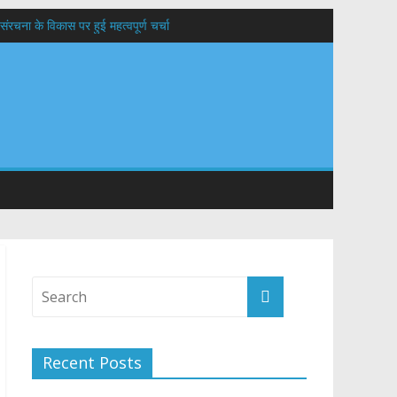
संरचना के विकास पर हुई महत्वपूर्ण चर्चा
यों के कल्याण की कामना
 सड़कों को शीघ्र खोला जाए, लोगों को न हो दिक्कत
वनियुक्त केन्द्रीय शिक्षा मंत्री से की मुलाकात
Recent Posts