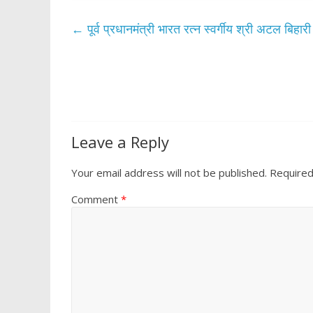
e
itt
at
ar
b
er
s
e
←
पूर्व प्रधानमंत्री भारत रत्न स्वर्गीय श्री अटल बिहारी
o
A
o
p
k
p
Leave a Reply
Your email address will not be published.
Required
Comment
*