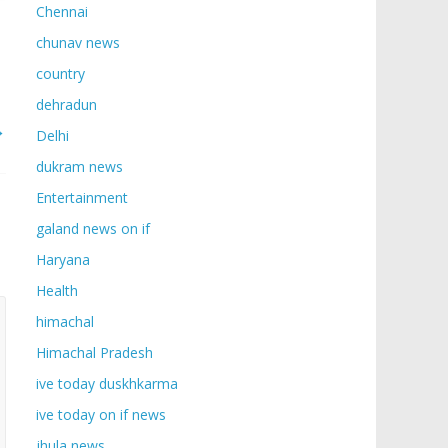
Chennai
chunav news
country
dehradun
→
Delhi
dukram news
Entertainment
galand news on if
Haryana
Health
himachal
Himachal Pradesh
ive today duskhkarma
ive today on if news
jhula news