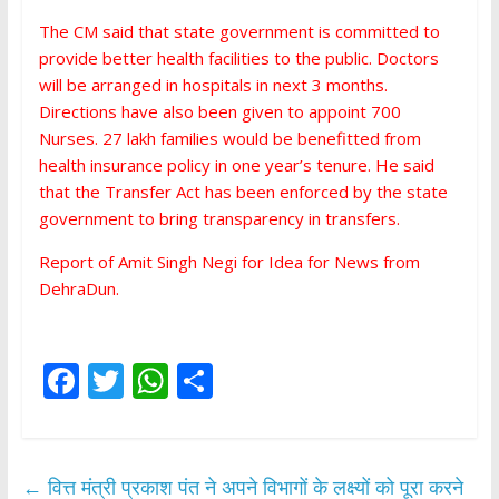
The CM said that state government is committed to
provide better health facilities to the public. Doctors
will be arranged in hospitals in next 3 months.
Directions have also been given to appoint 700
Nurses. 27 lakh families would be benefitted from
health insurance policy in one year’s tenure. He said
that the Transfer Act has been enforced by the state
government to bring transparency in transfers.
Report of Amit Singh Negi for Idea for News from
DehraDun.
F
T
W
S
ac
w
h
h
e
itt
at
ar
b
er
s
e
←
वित्त मंत्री प्रकाश पंत ने अपने विभागों के लक्ष्यों को पूरा करने