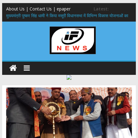
About Us | Contact Us | epaper
Latest:
मुख्यमंत्री पुष्कर सिंह धामी ने किया मसूरी विधानसभा में विभिन्न विकास योजनाओं का
लोकार्पण – शिलान्यास
एमडीडीए बोर्ड बैठक, देहरादून और मसूरी के विकास के लिए 25 बड़े प्रस्तावों को मिली
हरी झंडी
बुजुर्ग-दिव्यांगों के घर जाएंगे बीएलओ, करेंगे नोटिसों का निस्तारण
​देहरादून में 11 अगस्त को लगेगा एक दिवसीय रोजगार मेला, 559 पदों पर होगी भर्ती
पुष्पवर्षा और चरण प्रक्षालन के साथ देवभूमि ने किया शिवभक्त कांवड़ियों का
अभिनंदन,मुख्यमंत्री ने स्वास्थ्य सेवा शिविर का किया शुभारंभ, श्रद्धालुओं को अपने
हाथों से परोसा भोजन