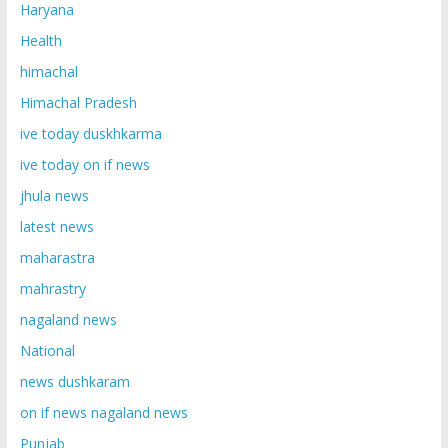
Haryana
Health
himachal
Himachal Pradesh
ive today duskhkarma
ive today on if news
jhula news
latest news
maharastra
mahrastry
nagaland news
National
news dushkaram
on if news nagaland news
Punjab