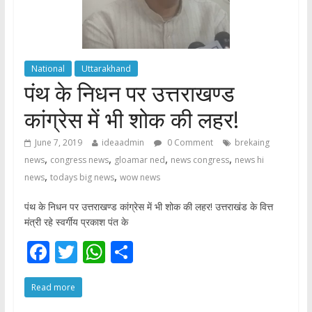
National
Uttarakhand
पंथ के निधन पर उत्तराखण्ड
कांग्रेस में भी शोक की लहर!
June 7, 2019
ideaadmin
0 Comment
brekaing
,
,
,
,
news
congress news
gloamar ned
news congress
news hi
,
,
news
todays big news
wow news
पंथ के निधन पर उत्तराखण्ड कांग्रेस में भी शोक की लहर! उत्तराखंड के वित्त
मंत्री रहे स्वर्गीय प्रकाश पंत के
F
T
W
S
ac
w
h
h
Read more
e
itt
at
ar