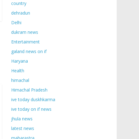
country
dehradun
Delhi
dukram news
Entertainment
galand news on if
Haryana
Health
himachal
Himachal Pradesh
ive today duskhkarma
ive today on if news
jhula news
latest news
maharastra