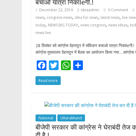
बचाओ यात्रा निकाleगी.!
December 22, 2019
ideaadmin
0 Comment
,
,
,
,
news
congress news
idea for news
latest news
live new
,
,
,
,
today
NEWS BIG TODAY
news congress
news ideas
tod
news live
28 दिसंबर को कांग्रेस देहरादून में संविधान बचाओ यात्रा निकाleगी.!
कांग्रेस मुख्यालय देहरादून में बैठक का आयोजन किया गया….कांग्रेस 
F
T
W
S
ac
w
h
h
Read more
e
itt
at
ar
b
er
s
e
o
A
o
p
National
Uttarakhand
k
p
बीजेपी सरकार की कांग्रेस ने घेराबंदी तेज 
दी है !