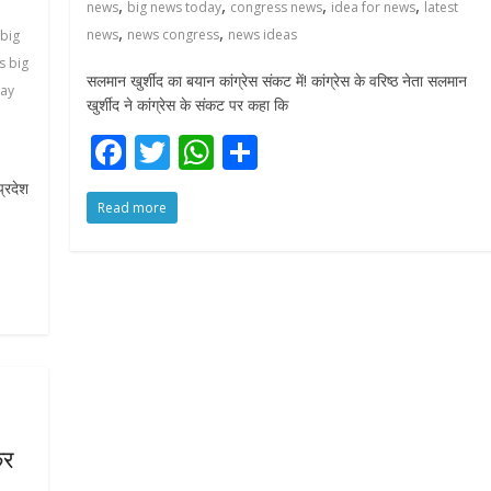
,
,
,
,
news
big news today
congress news
idea for news
latest
,
,
news
news congress
news ideas
big
s big
सलमान खुर्शीद का बयान कांग्रेस संकट में! कांग्रेस के वरिष्‍ठ नेता सलमान
ay
खुर्शीद ने कांग्रेस के संकट पर कहा कि
F
T
W
S
ac
w
h
h
प्रदेश
Read more
e
itt
at
ar
b
er
s
e
o
A
o
p
k
p
कर