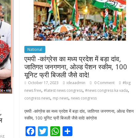
National
एमपी -कांग्रेस का मध्य प्रदेश में बड़ा दांव,
जातिगत जनगणना, ओल्ड पेंशन स्कीम, 100
यूनिट फ्री बिजली जैसे वादे!
October 17, 2023
ideaadmin
0 Comment
#big
,
,
,
news free
#latest news congress
#news congress ka vada
,
,
congress news
mp news
news congress
,
एमपी -कांग्रेस का मध्य प्रदेश में बड़ा दांव, जातिगत जनगणना, ओल्ड पेंशन
स्कीम, 100 यूनिट फ्री बिजली जैसे वादे! कांग्रेस
ल
F
T
W
S
big