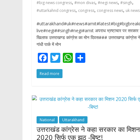
,
,
,
,
#big news congress
#mon divas
#negi news
#singh
,
,
,
#uttarkahnd congress
congress
congress news
uk news
#uttarakhand#uk#news#amit#latest#big#bigbreak
live#negi##singh#negi#amit अपराध भ्रष्टाचार पर सरकार 
खिलाफ उत्तराखण्ड कांग्रेस का मोन दिवस### उत्तराखण्ड कांग्रेस 
गांधी पार्क में मोन
F
T
W
S
ac
w
h
h
Read more
e
itt
at
ar
b
er
s
e
o
A
o
p
k
p
National
Uttarakhand
उत्तराखंड कांग्रेस ने कहा सरकार का मिशन
2020 सिर्फ एक झूठ -बिष्ट!