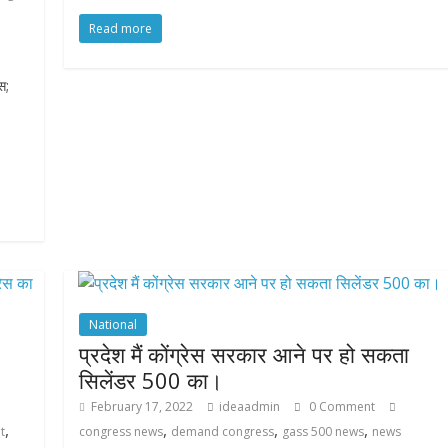
ac
w
h
h
Read more
e
itt
at
ar
b
er
s
e
स;
o
A
o
p
k
p
National
प्रदेश मैं कोंग्रेस सरकार आने पर हो सकता
सिलेंडर 500 का।
February 17, 2022
ideaadmin
0 Comment
,
,
,
,
t
congress news
demand congress
gass 500 news
news