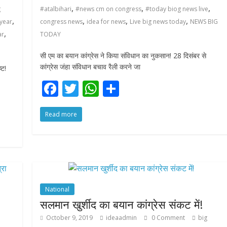
,
,
,
g
#atalbihari
#news cm on congress
#today biog news live
,
,
,
,
year
congress news
idea for news
Live big news today
NEWS BIG
,
ar
TODAY
सी एम का बयान कांग्रेस ने किया संविधान का नुकसान! 28 दिसंबर से
कांग्रेस जंहा संविधान बचाव रैली करने जा
्ट!
F
T
W
S
ac
w
h
h
Read more
e
itt
at
ar
b
er
s
e
o
A
o
p
k
p
National
सलमान खुर्शीद का बयान कांग्रेस संकट में!
October 9, 2019
ideaadmin
0 Comment
big