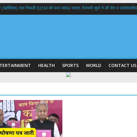
भद्र (ऋषिकेश) तक निकली BJYM की भव्य कांवड़ यात्रा; तेजस्वी सूर्या ने की देश व प्रदेशवासि
ल हादसा: PWD के EE, AE और JE निलंबित, सीएम धामी के निर्देश पर सख्त कार्रवाई
9 लाख 87 हजार17 पेंशन लाभार्थियों को कुल 146 करोड़ 32 लाख की पेंशन राशि का किया भुग
 दिवस पर मुख्यमंत्री धामी ने उत्कृष्ट बुनकरों और हस्तशिल्प कारीगरों को किया सम्मानित
 बड़ा फैसला: पशुपालकों को 60% तक सब्सिडी, गंगा एक्सप्रेसवे का हरिद्वार तक होगा विस्तार
TERTAINMENT
HEALTH
SPORTS
WORLD
CONTACT US