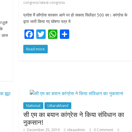
congress latest congress
प्रदेश मैं कोंग्रेस सरकार आने पर हो सकता सिलेंडर 500 का। कांग्रेस के
द्वारा जारी किया गए घोषणा पत्र में
ing#
के
F
T
W
S
ने आज
ac
w
h
h
Read more
e
itt
at
ar
b
er
s
e
o
A
o
p
k
p
National
Uttarakhand
सी एम का बयान कांग्रेस ने किया संविधान का
नुकसान!
December 25, 2019
ideaadmin
0 Comment