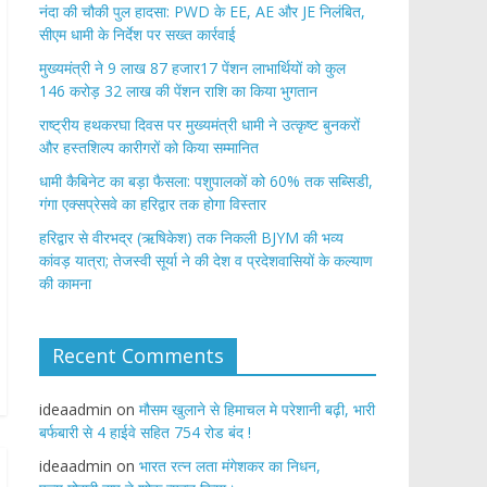
नंदा की चौकी पुल हादसा: PWD के EE, AE और JE निलंबित,
सीएम धामी के निर्देश पर सख्त कार्रवाई
मुख्यमंत्री ने 9 लाख 87 हजार17 पेंशन लाभार्थियों को कुल
146 करोड़ 32 लाख की पेंशन राशि का किया भुगतान
राष्ट्रीय हथकरघा दिवस पर मुख्यमंत्री धामी ने उत्कृष्ट बुनकरों
और हस्तशिल्प कारीगरों को किया सम्मानित
​धामी कैबिनेट का बड़ा फैसला: पशुपालकों को 60% तक सब्सिडी,
गंगा एक्सप्रेसवे का हरिद्वार तक होगा विस्तार
​हरिद्वार से वीरभद्र (ऋषिकेश) तक निकली BJYM की भव्य
कांवड़ यात्रा; तेजस्वी सूर्या ने की देश व प्रदेशवासियों के कल्याण
की कामना
Recent Comments
ideaadmin
on
मौसम खुलाने से हिमाचल मे परेशानी बढ़ी, भारी
बर्फबारी से 4 हाईवे सहित 754 रोड बंद !
ideaadmin
on
भारत रत्न लता मंगेशकर का निधन,