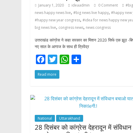
January 1, 2020
ideaadmin
0 Comment
#bi
,
,
news happy news live
#big news live happy
#happy new 
,
#happy new year congress
#idea for news happy new ye
,
,
big news live
congress news
news congress
उत्तराखंड कांग्रेस ने कहा सरकार का मिशन 2020 सिर्फ एक झूठ -बिष
नए साल के आगाज के साथ ही त्रिवेंद्र
F
T
W
S
ac
w
h
h
Read more
e
itt
at
ar
b
er
s
e
o
A
o
p
k
p
National
Uttarakhand
28 दिसंबर को कांग्रेस देहरादून में संविधान