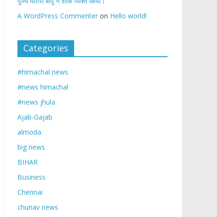
पूज्य मोरारी बापू ने शोक व्यक्त किया।
A WordPress Commenter
on
Hello world!
Categories
#himachal news
#news himachal
#news jhula
Ajab-Gajab
almoda.
big news
BIHAR
Business
Chennai
chunav news