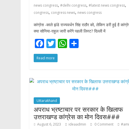
,
,
,
news congress
#delhi congress
#latest news congress
,
,
congress
congress news
news congress
कांग्रेस -काले झंडे राज्यवर्धन सिंह राठौर को, लेकिन डरी हुई है कांग्रे
क्या सोनिया-राहुल जारी करेंगे पहली लिस्ट? दिल्ली में
F
T
W
S
ac
w
h
h
Read more
e
itt
at
ar
b
er
s
e
o
A
o
p
k
p
Uttarakhand
अपराध भ्रष्टाचार पर सरकार के खिलाफ
उत्तराखण्ड कांग्रेस का मोन दिवस###
August 6, 2023
ideaadmin
0 Comment
#ami