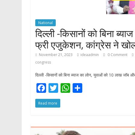
p
National
दिल्ली -किसानों को बिना ब्
फ्री एजुकेशन, कांग्रेस ने खोल
November 21, 2023
ideaadmin
0 Comment
congress
दिल्ली -किसानों को बिना ब्याज का लोन, युवाओं को 10 लाख जॉब और फ
F
T
W
S
ac
w
h
h
Read more
e
itt
at
ar
b
er
s
e
o
A