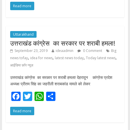
ac
w
h
h
Read more
e
itt
at
ar
b
er
s
e
o
A
o
p
Uttarakhand
उत्तराखंड कांग्रेस का सरकार पर शराबी हमला!
k
p
September 23, 2019
ideaadmin
0 Comment
Big
,
,
,
,
news tofay
idea for news
latest news today
Today latest news
आईडिया फ़ॉर न्यूज़
उत्तराखंड कांग्रेस का सरकार पर शराबी हमला! देहरादून कांग्रेस प्रदेश
अध्यक्ष प्रीतम सिंह का जहरीली शराबकांड मामले को लेकर
F
T
W
S
ac
w
h
h
Read more
e
itt
at
ar
b
er
s
e