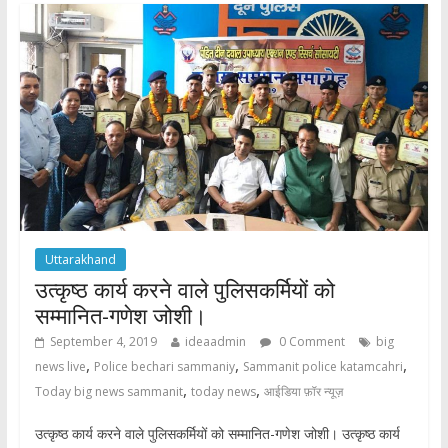
o
A
o
p
k
p
Uttarakhand
उत्कृष्ठ कार्य करने वाले पुलिसकर्मियों को
सम्मानित-गणेश जोशी।
September 4, 2019
ideaadmin
0 Comment
big
,
,
,
news live
Police bechari sammaniy
Sammanit police katamcahri
,
,
Today big news sammanit
today news
आईडिया फ़ॉर न्यूज़
उत्कृष्ठ कार्य करने वाले पुलिसकर्मियों को सम्मानित-गणेश जोशी। उत्कृष्ठ कार्य