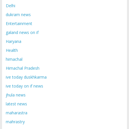
Delhi
dukram news
Entertainment
galand news on if
Haryana
Health
himachal
Himachal Pradesh
ive today duskhkarma
ive today on if news
jhula news
latest news
maharastra
mahrastry