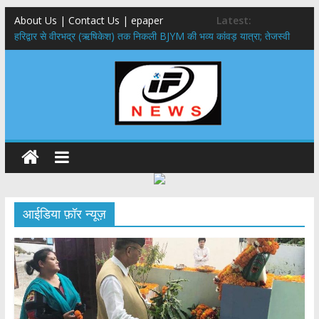
About Us | Contact Us | epaper
Latest:
​हरिद्वार से वीरभद्र (ऋषिकेश) तक निकली BJYM की भव्य कांवड़ यात्रा; तेजस्वी
सूर्या ने की देश व प्रदेशवासियों के कल्याण की कामना
नंदा की चौकी पुल हादसा: PWD के EE, AE और JE निलंबित, सीएम धामी के निर्देश
पर सख्त कार्रवाई
मुख्यमंत्री ने 9 लाख 87 हजार17 पेंशन लाभार्थियों को कुल 146 करोड़ 32 लाख
की पेंशन राशि का किया भुगतान
राष्ट्रीय हथकरघा दिवस पर मुख्यमंत्री धामी ने उत्कृष्ट बुनकरों और हस्तशिल्प
कारीगरों को किया सम्मानित
​धामी कैबिनेट का बड़ा फैसला: पशुपालकों को 60% तक सब्सिडी, गंगा एक्सप्रेसवे का
हरिद्वार तक होगा विस्तार
आईडिया फ़ॉर न्यूज़