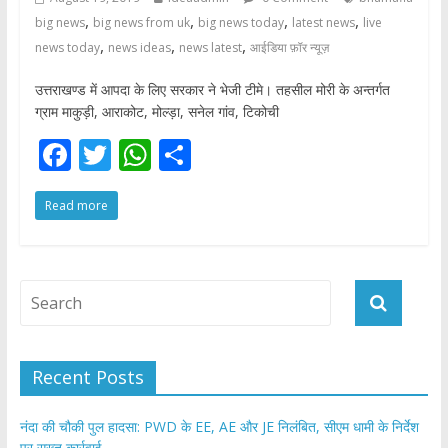
,
,
,
,
big news
big news from uk
big news today
latest news
live
,
,
,
news today
news ideas
news latest
आईडिया फ़ॉर न्यूज़
उत्तराखण्ड में आपदा के लिए सरकार ने भेजी टीमे। तहसील मोरी के अन्तर्गत
ग्राम माकुड़ी, आराकोट, मोल्ड़ा, सनेल गांव, टिकोची
F
T
W
S
ac
w
h
h
Read more
e
itt
at
ar
b
er
s
e
o
A
o
p
k
p
Recent Posts
नंदा की चौकी पुल हादसा: PWD के EE, AE और JE निलंबित, सीएम धामी के निर्देश
पर सख्त कार्रवाई