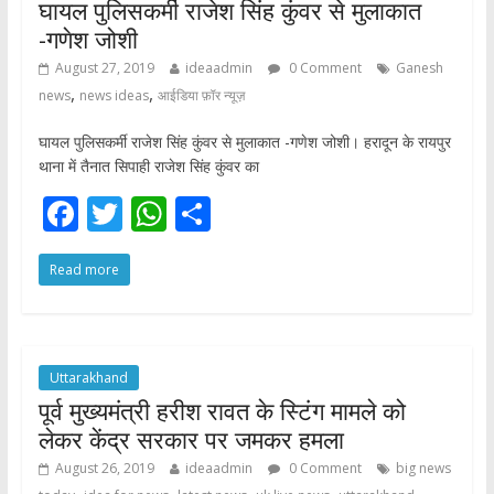
घायल पुलिसकर्मी राजेश सिंह कुंवर से मुलाकात
-गणेश जोशी
August 27, 2019
ideaadmin
0 Comment
Ganesh
,
,
news
news ideas
आईडिया फ़ॉर न्यूज़
घायल पुलिसकर्मी राजेश सिंह कुंवर से मुलाकात -गणेश जोशी। हरादून के रायपुर
थाना में तैनात सिपाही राजेश सिंह कुंवर का
F
T
W
S
ac
w
h
h
Read more
e
itt
at
ar
b
er
s
e
o
A
o
p
Uttarakhand
पूर्व मुख्यमंत्री हरीश रावत के स्टिंग मामले को
k
p
लेकर केंद्र सरकार पर जमकर हमला
August 26, 2019
ideaadmin
0 Comment
big news
,
,
,
,
,