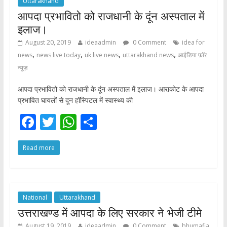
Uttarakhand
आपदा प्रभावितो को राजधानी के दूंन अस्पताल में
इलाज।
August 20, 2019
ideaadmin
0 Comment
idea for
,
,
,
,
news
news live today
uk live news
uttarakhand news
आईडिया फ़ॉर
न्यूज़
आपदा प्रभावितो को राजधानी के दूंन अस्पताल में इलाज। आराकोट के आपदा
प्रभावित घायलों से दून हॉस्पिटल में स्वास्थ्य की
F
T
W
S
ac
w
h
h
Read more
e
itt
at
ar
b
er
s
e
o
A
o
p
National
Uttarakhand
उत्तराखण्ड में आपदा के लिए सरकार ने भेजी टीमे
k
p
August 19, 2019
ideaadmin
0 Comment
bhumafia