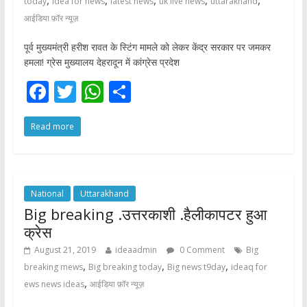
today
idea for news
latest news
uk live news
uttarakhand
आईडिया फ़ॉर न्यूज़
पूर्व मुख्यमंत्री हरीश रावत के स्टिंग मामले को लेकर केंद्र सरकार पर जमकर
हमला! ग्रेस मुख्यालय देहरादून में कांग्रेस प्रदेश
F
T
W
S
ac
w
h
h
Read more
e
itt
at
ar
b
er
s
e
o
A
o
p
National
Uttarakhand
Big breaking .उत्तरकाशी .हैलीकापटर हुआ
k
p
क्रेस
August 21, 2019
ideaadmin
0 Comment
Big
,
,
,
breaking mews
Big breaking today
Big news t9day
ideaq for
,
ews news ideas
आईडिया फ़ॉर न्यूज़