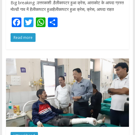
Big breaking .उत्तरकाशी .हैलीकापटर हुआ क्रेस, आराकोट के आपदा ग्रस्त
मोल्डी गाव में हैलीकापटर हुआहैलीकापटर हुआ क्रेस, क्रेस, आपदा राहत
F
T
W
S
ac
w
h
h
Read more
e
itt
at
ar
b
er
s
e
o
A
o
p
k
p