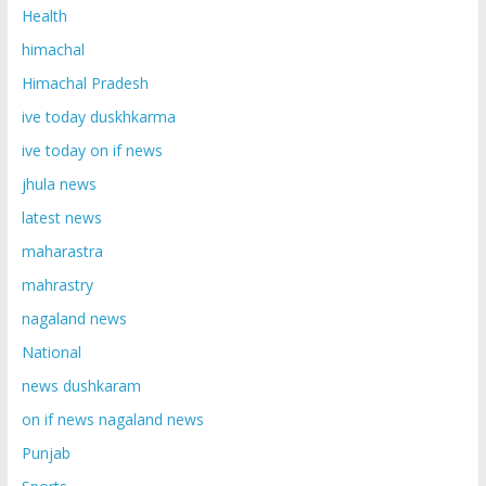
Health
himachal
Himachal Pradesh
ive today duskhkarma
ive today on if news
jhula news
latest news
maharastra
mahrastry
nagaland news
National
news dushkaram
on if news nagaland news
Punjab