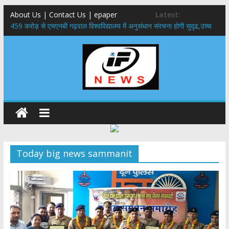
About Us | Contact Us | epaper
Latest:
459 करोड़ से एचएनबी गढ़वाल विश्वविद्यालय में अनुसंधान संरचना होगी सुदृढ,उच्च
शिक्षा मंत्री धन सिंह रावत ने नवनियुक्त केन्द्रीय शिक्षा मंत्री से की मुलाकात
राष्ट्रीय हथकरघा दिवस पर मुख्यमंत्री धामी ने उत्कृष्ट बुनकरों और हस्तशिल्प
कारीगरों को किया सम्मानित
​धामी कैबिनेट का बड़ा फैसला: पशुपालकों को 60% तक सब्सिडी, गंगा एक्सप्रेसवे का
हरिद्वार तक होगा विस्तार
​हरिद्वार से वीरभद्र (ऋषिकेश) तक निकली BJYM की भव्य कांवड़ यात्रा; तेजस्वी
सूर्या ने की देश व प्रदेशवासियों के कल्याण की कामना
24×7 अलर्ट मोड में रहें अधिकारी-मुख्य सचिव मानसून-एसईओसी से मुख्य सचिव ने
की विस्तृत समीक्षा कहा-बंद सड़कों को शीघ्र खोला जाए, लोगों को न हो दिक्कत
Today big news sammanit