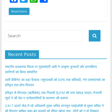
ac
w
h
h
Read more
e
itt
at
ar
b
er
s
e
o
A
o
p
k
p
Recent Posts
राष्ट्रीय हथकरघा दिवस पर मुख्यमंत्री धामी ने उत्कृष्ट बुनकरों और हस्तशिल्प
कारीगरों को किया सम्मानित
​धामी कैबिनेट का बड़ा फैसला: पशुपालकों को 60% तक सब्सिडी, गंगा एक्सप्रेसवे का
हरिद्वार तक होगा विस्तार
​हरिद्वार से वीरभद्र (ऋषिकेश) तक निकली BJYM की भव्य कांवड़ यात्रा; तेजस्वी
सूर्या ने की देश व प्रदेशवासियों के कल्याण की कामना
24×7 अलर्ट मोड में रहें अधिकारी-मुख्य सचिव मानसून-एसईओसी से मुख्य सचिव ने
की विस्तृत समीक्षा कहा-बंद सड़कों को शीघ्र खोला जाए, लोगों को न हो दिक्कत