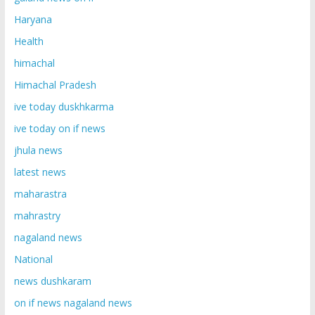
Haryana
Health
himachal
Himachal Pradesh
ive today duskhkarma
ive today on if news
jhula news
latest news
maharastra
mahrastry
nagaland news
National
news dushkaram
on if news nagaland news