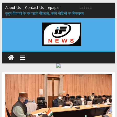
About Us | Contact Us | epaper
Latest:
बुजुर्ग-दिव्यांगों के घर जाएंगे बीएलओ, करेंगे नोटिसों का निस्तारण
24×7 अलर्ट मोड में रहें अधिकारी-मुख्य सचिव मानसून-एसईओसी से मुख्य सचिव ने
की विस्तृत समीक्षा कहा-बंद सड़कों को शीघ्र खोला जाए, लोगों को न हो दिक्कत
459 करोड़ से एचएनबी गढ़वाल विश्वविद्यालय में अनुसंधान संरचना होगी सुदृढ,उच्च
शिक्षा मंत्री धन सिंह रावत ने नवनियुक्त केन्द्रीय शिक्षा मंत्री से की मुलाकात
मुख्यमंत्री से महानिदेशक एनसीसी ने की शिष्टाचार भेंट,उत्तराखण्ड में एनसीसी के
विस्तार एवं आधुनिक आधारभूत संरचना के विकास पर हुई महत्वपूर्ण चर्चा
एमडीडीए बोर्ड बैठक, देहरादून और मसूरी के विकास के लिए 25 बड़े प्रस्तावों को मिली
हरी झंडी