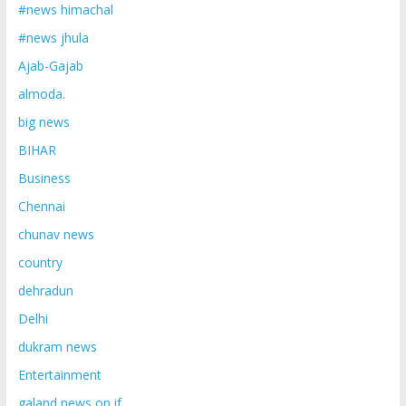
#news himachal
#news jhula
Ajab-Gajab
almoda.
big news
BIHAR
Business
Chennai
chunav news
country
dehradun
Delhi
dukram news
Entertainment
galand news on if