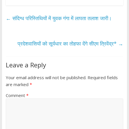
e
itt
at
ar
b
er
s
e
←
संदिग्ध परिस्तिथियों में युवक गंगा में लापता तलाश जारी।
o
A
o
p
k
p
प्रदेशवासियों को सूर्यधार का तोहफा देंगे सीएम त्रिवेंद्र*
→
Leave a Reply
Your email address will not be published.
Required fields
are marked
*
Comment
*