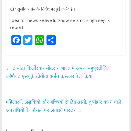
CP सुजीत पांडेय के निर्देश पर हुई कार्रवाई।
Idea for news ke liye lucknow se amit singh negi ki
report.
F
T
W
S
ac
w
h
h
e
itt
at
ar
b
er
s
e
←
टोयोटा किर्लोस्कर मोटर ने भारत में अपना बहुप्रतीक्षित
o
A
कॉम्पैक्ट एसयूवी टोयोटा अर्बन क्रूजर पेश किया
o
p
k
p
महिलाओं, लड़कियों और बच्चियों से छेड़खानी, दुर्व्यहार करने वाले
अपराधियों के चौराहों पर लगाओ पोस्टर
→