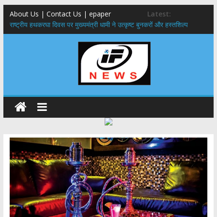
About Us | Contact Us | epaper
Latest:
राष्ट्रीय हथकरघा दिवस पर मुख्यमंत्री धामी ने उत्कृष्ट बुनकरों और हस्तशिल्प
कारीगरों को किया सम्मानित
मुख्यमंत्री ने उत्तराखण्ड क्षत्रिय कल्याण समिति की वेबसाइट एवं क्षत्रिय जागरण
स्मारिका का किया विमोचन
मुख्यमंत्री ने हर घर तिरंगा यात्रा कार्यक्रम में किया प्रतिभाग,मुख्यमंत्री ने
प्रदेशवासियों से स्वतंत्रता दिवस पर अपने घरों में तिरंगा फहराने का किया आवाह्न
नंदा की चौकी पुल हादसा: PWD के EE, AE और JE निलंबित, सीएम धामी के निर्देश
पर सख्त कार्रवाई
मुख्यमंत्री ने 9 लाख 87 हजार17 पेंशन लाभार्थियों को कुल 146 करोड़ 32 लाख
की पेंशन राशि का किया भुगतान