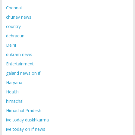
Chennai
chunav news
country
dehradun
Delhi
dukram news
Entertainment
galand news on if
Haryana
Health
himachal
Himachal Pradesh
ive today duskhkarma
ive today on if news