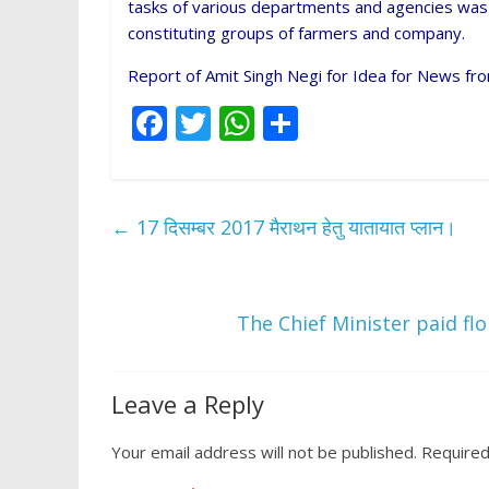
tasks of various departments and agencies was
constituting groups of farmers and company.
Report of Amit Singh Negi for Idea for News fr
F
T
W
S
ac
w
h
h
e
itt
at
ar
b
er
s
e
←
17 दिसम्बर 2017 मैराथन हेतु यातायात प्लान।
o
A
o
p
k
p
The Chief Minister paid fl
Leave a Reply
Your email address will not be published.
Required