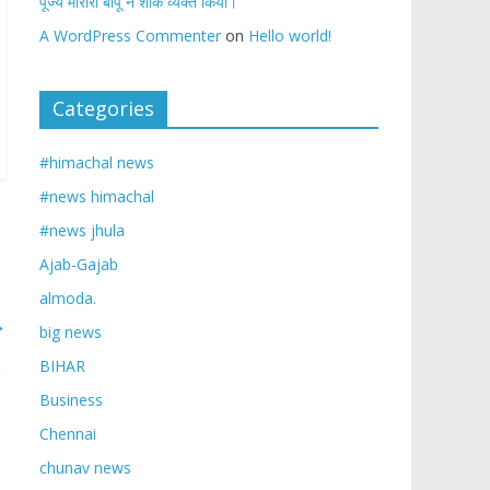
पूज्य मोरारी बापू ने शोक व्यक्त किया।
A WordPress Commenter
on
Hello world!
Categories
#himachal news
#news himachal
#news jhula
Ajab-Gajab
almoda.
→
big news
BIHAR
Business
Chennai
chunav news