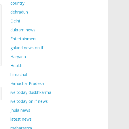
country
dehradun
Delhi
dukram news
Entertainment
galand news on if
Haryana
Health
himachal
Himachal Pradesh
ive today duskhkarma
ive today on if news
jhula news
latest news
maharastra