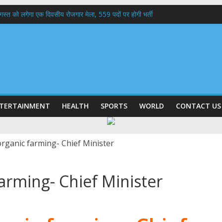
 अगस्त को लगेगा एक दिवसीय रोजगार मेला, 559 पदों पर होगी भर्ती
बी गढ़वाल विश्वविद्यालय में अनुसंधान संरचना होगी सुदृढ,उच्च शिक्षा मंत्री धन सिंह रावत ने न
हानिदेशक एनसीसी ने की शिष्टाचार भेंट,उत्तराखण्ड में एनसीसी के विस्तार एवं आधुनिक आधारभूत 
ठक, देहरादून और मसूरी के विकास के लिए 25 बड़े प्रस्तावों को मिली हरी झंडी
 के घर जाएंगे बीएलओ, करेंगे नोटिसों का निस्तारण
TERTAINMENT
HEALTH
SPORTS
WORLD
CONTACT US
arming- Chief Minister