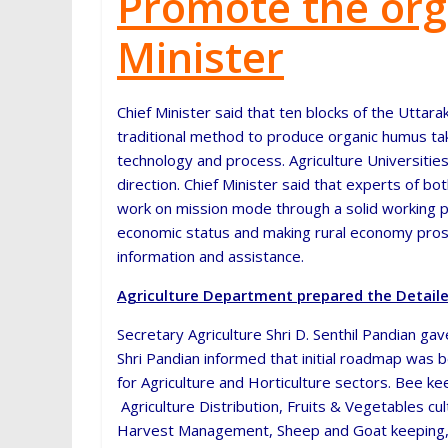
Promote the org
p
Minister
Chief Minister said that ten blocks of the Utta
traditional method to produce organic humus t
technology and process. Agriculture Universitie
direction. Chief Minister said that experts of bo
work on mission mode through a solid working pl
economic status and making rural economy pros
information and assistance.
Agriculture Department prepared the Detail
Secretary Agriculture Shri D. Senthil Pandian ga
Shri Pandian informed that initial roadmap was
for Agriculture and Horticulture sectors. Bee k
Agriculture Distribution, Fruits & Vegetables c
Harvest Management, Sheep and Goat keeping, fis