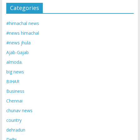
Categories
#himachal news
#news himachal
#news jhula
Ajab-Gajab
almoda.
big news
BIHAR
Business
Chennai
chunav news
country
dehradun
Delhi