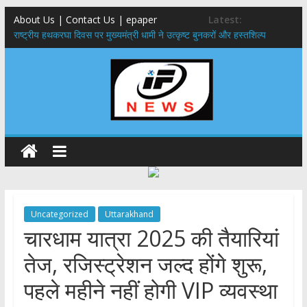
About Us | Contact Us | epaper
Latest:
राष्ट्रीय हथकरघा दिवस पर मुख्यमंत्री धामी ने उत्कृष्ट बुनकरों और हस्तशिल्प
कारीगरों को किया सम्मानित
मुख्यमंत्री ने उत्तराखण्ड क्षत्रिय कल्याण समिति की वेबसाइट एवं क्षत्रिय जागरण
स्मारिका का किया विमोचन
मुख्यमंत्री ने हर घर तिरंगा यात्रा कार्यक्रम में किया प्रतिभाग,मुख्यमंत्री ने
प्रदेशवासियों से स्वतंत्रता दिवस पर अपने घरों में तिरंगा फहराने का किया आवाह्न
नंदा की चौकी पुल हादसा: PWD के EE, AE और JE निलंबित, सीएम धामी के निर्देश
पर सख्त कार्रवाई
मुख्यमंत्री ने 9 लाख 87 हजार17 पेंशन लाभार्थियों को कुल 146 करोड़ 32 लाख
की पेंशन राशि का किया भुगतान
Uncategorized
Uttarakhand
चारधाम यात्रा 2025 की तैयारियां
तेज, रजिस्ट्रेशन जल्द होंगे शुरू,
पहले महीने नहीं होगी VIP व्यवस्था