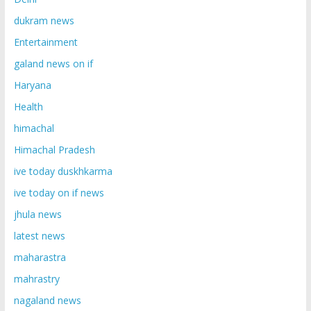
dukram news
Entertainment
galand news on if
Haryana
Health
himachal
Himachal Pradesh
ive today duskhkarma
ive today on if news
jhula news
latest news
maharastra
mahrastry
nagaland news