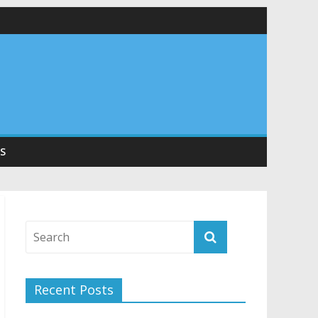
 सड़कों को शीघ्र खोला जाए, लोगों को न हो दिक्कत
वनियुक्त केन्द्रीय शिक्षा मंत्री से की मुलाकात
संरचना के विकास पर हुई महत्वपूर्ण चर्चा
S
Recent Posts