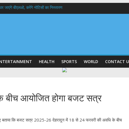
 के घर जाएंगे बीएलओ, करेंगे नोटिसों का निस्तारण
में रहें अधिकारी-मुख्य सचिव मानसून-एसईओसी से मुख्य सचिव ने की विस्तृत समीक्षा कहा-बंद
बी गढ़वाल विश्वविद्यालय में अनुसंधान संरचना होगी सुदृढ,उच्च शिक्षा मंत्री धन सिंह रावत ने न
हानिदेशक एनसीसी ने की शिष्टाचार भेंट,उत्तराखण्ड में एनसीसी के विस्तार एवं आधुनिक आधारभूत 
ठक, देहरादून और मसूरी के विकास के लिए 25 बड़े प्रस्तावों को मिली हरी झंडी
NTERTAINMENT
HEALTH
SPORTS
WORLD
CONTACT U
ी के बीच आयोजित होगा बजट सत्र
ेते हुए बताया कि बजट सत्र 2025-26 देहरादून में 18 से 24 फरवरी की अवधि के बीच