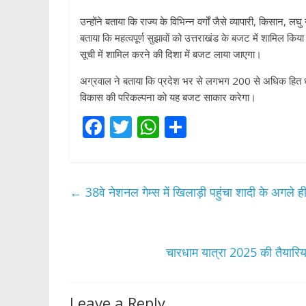
p
उन्होंने बताया कि राज्य के विभिन्न वर्गों जैसे व्यापारी, किसान, लघु उद
बताया कि महत्वपूर्ण सुझावों को उत्तराखंड के बजट में शामिल कि
सूची में शामिल करने की दिशा में बजट लाया जाएगा।
अग्रवाल ने बताया कि प्रदेश भर से लगभग 200 से अधिक हित धारकों 
विकास की परिकल्पना को यह बजट साकार करेगा।
F
T
W
S
ac
w
h
h
e
itt
at
ar
b
er
s
e
←
38वे नेशनल गेम्स में खिलाड़ी पहुंचा शादी के अगले 
o
A
o
p
k
p
चारधाम यात्रा 2025 की तैयारियां
Leave a Reply