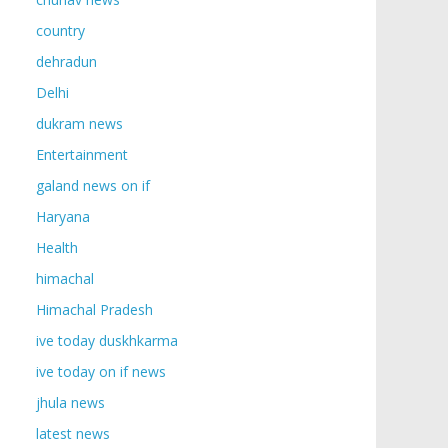
country
dehradun
Delhi
dukram news
Entertainment
galand news on if
Haryana
Health
himachal
Himachal Pradesh
ive today duskhkarma
ive today on if news
jhula news
latest news