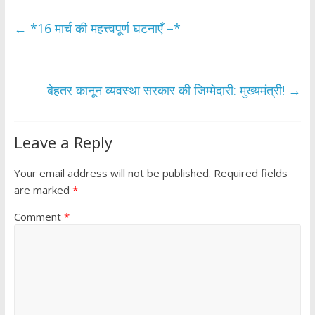
e
itt
at
ar
b
er
s
e
←
*16 मार्च की महत्त्वपूर्ण घटनाएँ –*
o
A
o
p
k
p
बेहतर कानून व्यवस्था सरकार की जिम्मेदारी: मुख्यमंत्री!
→
Leave a Reply
Your email address will not be published.
Required fields
are marked
*
Comment
*