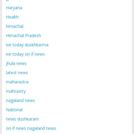
Haryana
Health
himachal
Himachal Pradesh
ive today duskhkarma
ive today on if news
jhula news
latest news
maharastra
mahrastry
nagaland news
National
news dushkaram
on if news nagaland news