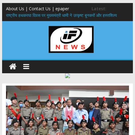
About Us | Contact Us | epaper
Latest:
राष्ट्रीय हथकरघा दिवस पर मुख्यमंत्री धामी ने उत्कृष्ट बुनकरों और हस्तशिल्प
कारीगरों को किया सम्मानित
मुख्यमंत्री ने उत्तराखण्ड क्षत्रिय कल्याण समिति की वेबसाइट एवं क्षत्रिय जागरण
स्मारिका का किया विमोचन
मुख्यमंत्री ने हर घर तिरंगा यात्रा कार्यक्रम में किया प्रतिभाग,मुख्यमंत्री ने
प्रदेशवासियों से स्वतंत्रता दिवस पर अपने घरों में तिरंगा फहराने का किया आवाह्न
नंदा की चौकी पुल हादसा: PWD के EE, AE और JE निलंबित, सीएम धामी के निर्देश
पर सख्त कार्रवाई
मुख्यमंत्री ने 9 लाख 87 हजार17 पेंशन लाभार्थियों को कुल 146 करोड़ 32 लाख
की पेंशन राशि का किया भुगतान